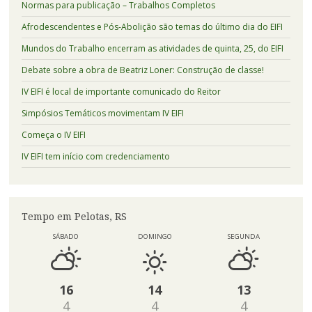
Normas para publicação – Trabalhos Completos
Afrodescendentes e Pós-Abolição são temas do último dia do EIFI
Mundos do Trabalho encerram as atividades de quinta, 25, do EIFI
Debate sobre a obra de Beatriz Loner: Construção de classe!
IV EIFI é local de importante comunicado do Reitor
Simpósios Temáticos movimentam IV EIFI
Começa o IV EIFI
IV EIFI tem início com credenciamento
Tempo em Pelotas, RS
SÁBADO
DOMINGO
SEGUNDA
16
14
13
4
4
4