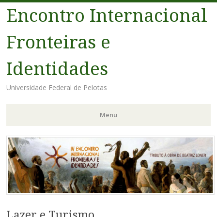
Encontro Internacional
Fronteiras e
Identidades
Universidade Federal de Pelotas
Menu
Pular
para
o
conteúdo
Lazer e Turismo