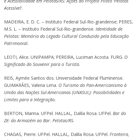
e Acessibilidade em Pelotas/RS: Ações do Projeto Piloto ‘Pelotas
Acessível’.
MADEIRA, E. D. C. – Instituto Federal Sul-Rio-grandense; PERES,
M.S. L. – Instituto Federal Sul-Rio-grandense.
Identidade de
Pelotas: Memória do Legado Cultural Conduzido pela Educação
Patrimonial.
LEOTI, Alice. UNIPAMPA; PEREIRA, Lucimari Acosta. FURG.
O
Significado do Souvenir para o Turista.
REIS, Aymée Santos dos. Universidade Federal Fluminense.
GUIMARÃES, Valeria Lima.
O Turismo do Pan-Americanismo à
União das Nações Sul-Americanas (UNASUL): Possibilidades e
Limites para a Integração.
BERTON, Marina. UFPel. HALLAL, Dalila Rosa. UFPel.
Bar do
Zé: do Armazém ao Bar. Pelotas/RS.
CHAGAS, Pierre. UFPel. HALLAL, Dalila Rosa. UFPel.
Fronteira,