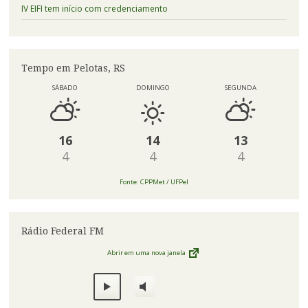
IV EIFI tem início com credenciamento
Tempo em Pelotas, RS
SÁBADO
DOMINGO
SEGUNDA
16
14
13
4
4
4
Fonte: CPPMet / UFPel
Rádio Federal FM
Abrir em uma nova janela