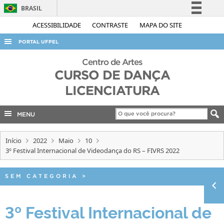
BRASIL
Simplifique!
ACESSIBILIDADE
CONTRASTE
MAPA DO SITE
Comunica BR
PORTAL UFPEL
Participe
ACESSO À INFORMAÇÃO
Centro de Artes
Acesso à informação
CURSO DE DANÇA
AUDITORIA
Legislação
LICENCIATURA
COBALTO
Canais
CONCURSOS
MENU
EDITAIS
Início
2022
Maio
10
INTERNACIONAL
3º Festival Internacional de Videodança do RS – FIVRS 2022
OUVIDORIA
SEM CATEGORIA
>
PORTARIAS
TELEFONES
3º Festival Internacional de