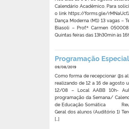
Calendário Acadêmico. Para solici
o link https://forms.gle/rMNaUc
Dança Moderna (M1) 13 vagas – T
Biasoli – Prof.ª Carmen 05000
Quintas feiras das 13h30min às 16
Programação Especial
09/08/2019
Como forma de recepcionar @s al
realizando de 12 a 16 de agosto
12/08 – Local AABB 10h- Aul
programação da Semana/ Calendá
de Educação Somática Reunião
Geral dos alunos (Auditório 1) T
[…]