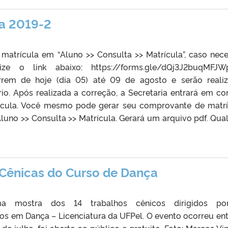
la 2019-2
matrícula em “Aluno >> Consulta >> Matrícula”, caso nece
lize o link abaixo: https://forms.gle/dQj3J2buqMFJ
rrem de hoje (dia 05) até 09 de agosto e serão reali
io. Após realizada a correção, a Secretaria entrará em co
rícula. Você mesmo pode gerar seu comprovante de matrí
luno >> Consulta >> Matrícula. Gerará um arquivo pdf. Qua
Cênicas do Curso de Dança
a mostra dos 14 trabalhos cênicos dirigidos po
s em Dança – Licenciatura da UFPel. O evento ocorreu ent