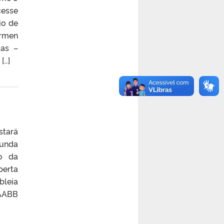
cesse
io de
armen
gas –
[…]
stará
gunda
o da
berta
bleia
 AABB