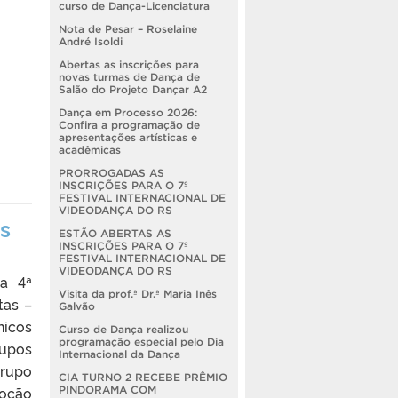
curso de Dança-Licenciatura
Nota de Pesar – Roselaine
André Isoldi
Abertas as inscrições para
novas turmas de Dança de
Salão do Projeto Dançar A2
Dança em Processo 2026:
Confira a programação de
apresentações artísticas e
acadêmicas
PRORROGADAS AS
INSCRIÇÕES PARA O 7º
FESTIVAL INTERNACIONAL DE
VIDEODANÇA DO RS
as
ESTÃO ABERTAS AS
INSCRIÇÕES PARA O 7º
FESTIVAL INTERNACIONAL DE
VIDEODANÇA DO RS
 a 4ª
Visita da prof.ª Dr.ª Maria Inês
tas –
Galvão
nicos
Curso de Dança realizou
programação especial pelo Dia
rupos
Internacional da Dança
grupo
CIA TURNO 2 RECEBE PRÊMIO
moção
PINDORAMA COM