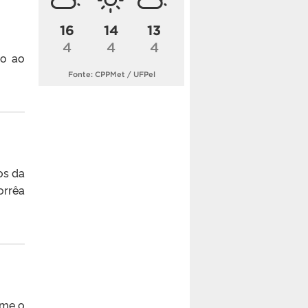
16
14
13
4
4
4
so ao
Fonte: CPPMet / UFPel
os da
orrêa
rme o