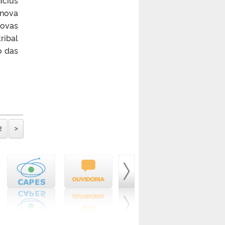
icius
 nova
ovas
ribal
o das
2
>