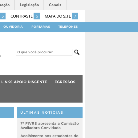
mação
Legislação
Canais
5
CONTRASTE
6
MAPA DO SITE
7
OUVIDORIA
PORTARIAS
TELEFONES
LINKS APOIO DISCENTE
EGRESSOS
ÚLTIMAS NOTÍCIAS
7º FIVRS apresenta a Comissão
Avaliadora Convidada
Acolhimento aos estudantes do