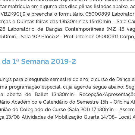
tar matrícula em alguma das disciplinas listadas abaixo, a
fJVBZK9Ctj9 e preencha o formulário. 05000899 Laboratór
erças e Quintas feiras das 13h30min às 15h10min – Sala C
826 Laboratório de Danças Contemporâneas (M2) 16 va
h50min – Sala 102 Bloco 2 – Prof. Jeferson 05000911 Corpo, 
 da 1ª Semana 2019-2
un@s para o segundo semestre do ano, o curso de Dança e
 uma programação especial, cuja agenda segue abaixo: Se
a aberta de Ballet 13h30min- Recepção/Apresentaçã
rio Acadêmico e Calendário do Semestre 15h – Oficina A
 do Colegiado do Curso (Sala 201) 17h30min – Assem
erça 13/08 Atividades de Mobilização Quarta 14/08- Local