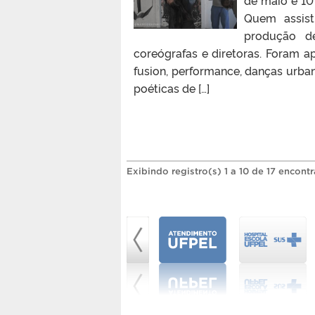
de maio e 10 
Quem assist
produção d
coreógrafas e diretoras. Foram a
fusion, performance, danças urban
poéticas de […]
Exibindo registro(s) 1 a 10 de 17 encont