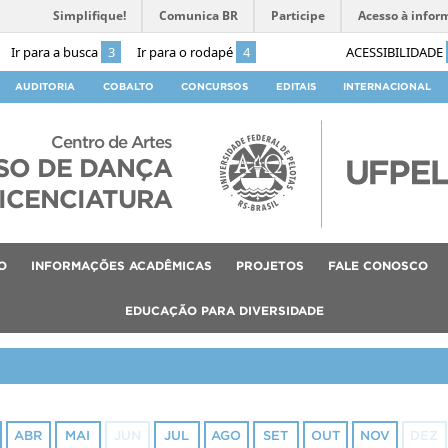
Simplifique!
Comunica BR
Participe
Acesso à infor
Ir para a busca
3
Ir para o rodapé
4
ACESSIBILIDADE
AUDITORIA
COBALTO
CONCURSOS
EDITAIS
INTERNACIONAL
Centro de Artes
SO DE DANÇA
ICENCIATURA
O
INFORMAÇÕES ACADÊMICAS
PROJETOS
FALE CONOSCO
EDUCAÇÃO PARA DIVERSIDADE
ABR
MAI
JUN
JUL
AGO
SET
OUT
NOV
DEZ