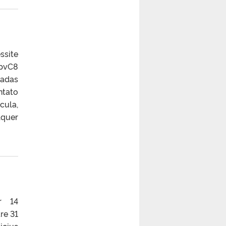
ssite
WpvC8
zadas
ntato
cula,
lquer
r 14
re 31