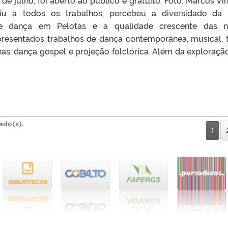
de julho, foi aberto ao público e gratuito. Foto: Marcos Vin
iu a todos os trabalhos, percebeu a diversidade da
e dança em Pelotas e a qualidade crescente das n
presentados trabalhos de dança contemporânea, musical, t
as, dança gospel e projeção folclórica. Além da exploraçã
rado(s).
1