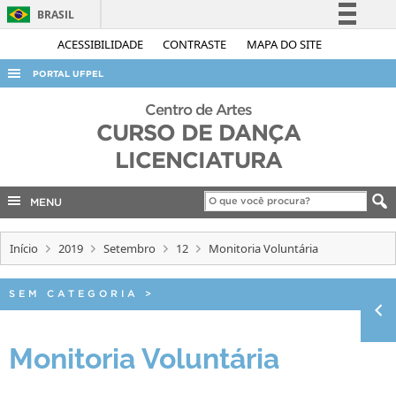
BRASIL
Simplifique!
ACESSIBILIDADE
CONTRASTE
MAPA DO SITE
Comunica BR
PORTAL UFPEL
Participe
ACESSO À INFORMAÇÃO
Centro de Artes
Acesso à informação
CURSO DE DANÇA
AUDITORIA
Legislação
LICENCIATURA
COBALTO
Canais
CONCURSOS
MENU
EDITAIS
Início
2019
Setembro
12
Monitoria Voluntária
INTERNACIONAL
OUVIDORIA
SEM CATEGORIA
>
PORTARIAS
Monitoria Voluntária
TELEFONES