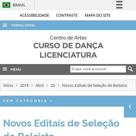
BRASIL
Simplifique!
ACESSIBILIDADE
CONTRASTE
MAPA DO SITE
Comunica BR
PORTAL UFPEL
Participe
ACESSO À INFORMAÇÃO
Centro de Artes
Acesso à informação
CURSO DE DANÇA
AUDITORIA
Legislação
LICENCIATURA
COBALTO
Canais
CONCURSOS
MENU
EDITAIS
Início
2018
Abril
20
Novos Editais de Seleção de Bolsista
INTERNACIONAL
OUVIDORIA
SEM CATEGORIA
>
PORTARIAS
Novos Editais de Seleção
TELEFONES
de Bolsista