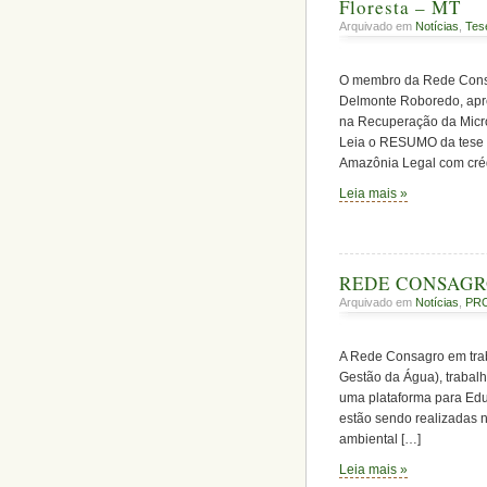
Floresta – MT
Arquivado em
Notícias
,
Tes
O membro da Rede Consag
Delmonte Roboredo, apres
na Recuperação da Microb
Leia o RESUMO da tese O
Amazônia Legal com créd
Leia mais »
REDE CONSAGRO 
Arquivado em
Notícias
,
PR
A Rede Consagro em trab
Gestão da Água), trabalh
uma plataforma para Edu
estão sendo realizadas 
ambiental […]
Leia mais »