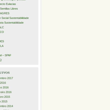
ecto Eulacias
Semillas Libres
AGRES
 Social Sustentabilidade
sta Sustentabilidade
ALC
ECO
DES
LA
l – SPAF
iQ
uivos
embro 2017
l 2016
ço 2016
reiro 2016
bro 2015
o 2015
embro 2014