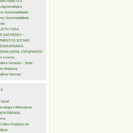
ntro Rede I e II
a Agroecológica
rso Sustentabilidade
urso Sustentabilidade
cias
JETO TSGA
E DAS REDES –
IMENTOS SOCIAIS
ENSA ENSAIOS
ENSA GERAL CNPq/FAPESC
s e Livros
alhos Gerados – Rede
eto Repensa
alhos/ Normas
ks
– NEAF
ecologia e Alternativas
IENTEBRASIL
erra
 Cultivo Orgânico de
aliças