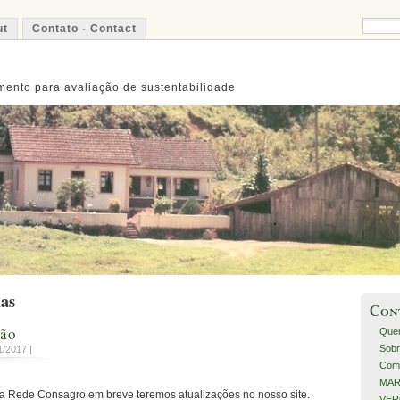
ut
Contato - Contact
ento para avaliação de sustentabilidade
ias
Con
ção
Que
Sobr
/2017 |
Com
MART
da Rede Consagro em breve teremos atualizações no nosso site.
VERO