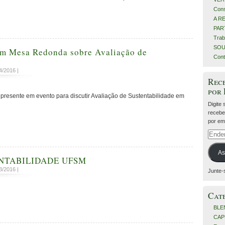
Cons
A R
PART
Trab
SOU
m Mesa Redonda sobre Avaliação de
Cont
4/2016 |
Rece
por
presente em evento para discutir Avaliação de Sustentabilidade em
Digite
recebe
por ema
Ender
de
e-
As
NTABILIDADE UFSM
mail
3/2016 |
Junte-
Cat
BLE
CAP