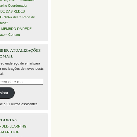
elho Coordenador
EDE DAS REDES
ICIPAR desta Rede de
alho?
 MEMBRO DA REDE
ato – Contact
ber atualizações
 Email
 seu endereço de email para
r notificações de novos posts
il.
eço
sinar
se a 51 outros assinantes
egorias
NDED LEARNING
RA FRITJOF