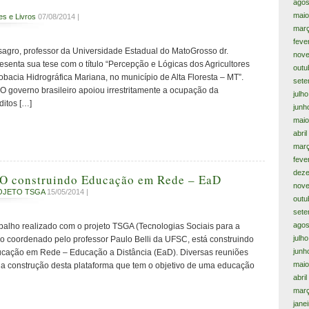
agos
maio
es e Livros
07/08/2014 |
mar
feve
ro, professor da Universidade Estadual do MatoGrosso dr.
nov
enta sua tese com o título “Percepção e Lógicas dos Agricultores
outu
acia Hidrográfica Mariana, no município de Alta Floresta – MT”.
sete
 governo brasileiro apoiou irrestritamente a ocupação da
julh
itos […]
junh
maio
abri
mar
feve
dez
construindo Educação em Rede – EaD
nov
OJETO TSGA
15/05/2014 |
outu
sete
agos
alho realizado com o projeto TSGA (Tecnologias Sociais para a
julh
o coordenado pelo professor Paulo Belli da UFSC, está construindo
junh
cação em Rede – Educação a Distância (EaD). Diversas reuniões
maio
na construção desta plataforma que tem o objetivo de uma educação
abri
mar
jane