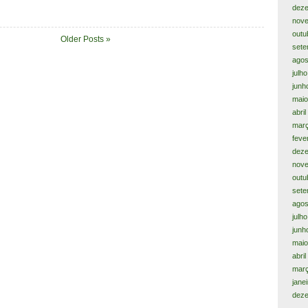
dez
nov
outu
Older Posts »
sete
agos
julh
junh
maio
abril
març
feve
dez
nov
outu
sete
agos
julh
junh
maio
abri
mar
jane
dez