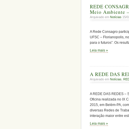
REDE CONSAGRO
Meio Ambiente
Arquivado em
Notícias
15/0
A Rede Consagro partici
UFSC – Florianopolis, nos
para o futuros”. Os resu
Leia mais »
A REDE DAS RE
Arquivado em
Notícias
,
RED
A REDE DAS REDES – Si
Oficina realizada no IX 
2015, em Belém-PA, com
diversas Redes de Traba
interação maior entre es
Leia mais »