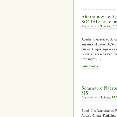
Aberta nova ed
SOCIAL: um cami
Arquivado em
Notícias
,
PR
Aberta nova edição do c
sustentabilidade FAÇA SU
custos. Clique aqui – vá
Sociais para a gestao d
Consagro […]
Leia mais »
Seminário Nacion
MS
Arquivado em
Notícias
,
PR
Seminário Nacional de Po
Água e Clima. Participam