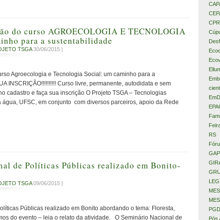
CAP
CEP
CPR
ição do curso AGROECOLOGIA E TECNOLOGIA
Cúpu
nho para a sustentabilidade
Desf
OJETO TSGA
30/06/2015 |
Eco
Ecov
Ellu
urso Agroecologia e Tecnologia Social: um caminho para a
Embr
A INSCRIÇÃO!!!!!!!!!! Curso livre, permanente, autodidata e sem
cient
 no cadastro e faça sua inscrição O Projeto TSGA – Tecnologias
EmD
a água, UFSC, em conjunto com diversos parceiros, apoio da Rede
EPA
Fami
Feir
RS
Fóru
GAP
al de Políticas Públicas realizado em Bonito-
GIR
GRU
LEG
OJETO TSGA
09/06/2015 |
MES
MES
líticas Públicas realizado em Bonito abordando o tema: Floresta,
PGD
os do evento – leia o relato da atividade. O Seminário Nacional de
Pós 