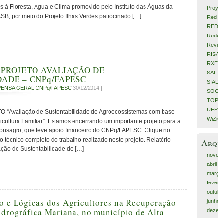
as à Floresta, Água e Clima promovido pelo Instituto das Águas da
Proy
SB, por meio do Projeto Ilhas Verdes patrocinado […]
Red 
RED
Rede
Revi
RIS
RX
 PROJETO AVALIAÇÃO DE
SAF
ADE – CNPq/FAPESC
SIA
PENSA GERAL CNPq/FAPESC
30/12/2014 |
SOC
TOP
UFPe
“Avaliação de Sustentabilidade de Agroecossistemas com base
WiZ
icultura Familiar”. Estamos encerrando um importante projeto para a
onsagro, que teve apoio financeiro do CNPq/FAPESC. Clique no
io técnico completo do trabalho realizado neste projeto. Relatório
Arq
ação de Sustentabilidade de […]
nov
abri
mar
feve
outu
o e Lógicas dos Agricultores na Recuperação
junh
drográfica Mariana, no município de Alta
dez