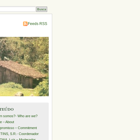
Feeds RSS
teúdo
m somos?- Who are we?
e – About
promisso – Commitment
INS, S.R.- Coordenador
NA, Luiz – Moderador