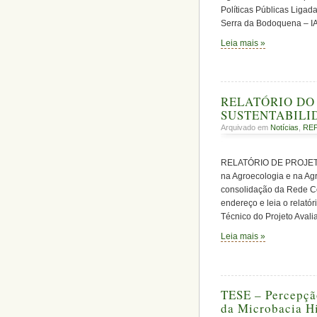
Políticas Públicas Ligad
Serra da Bodoquena – IA
Leia mais »
RELATÓRIO DO
SUSTENTABILID
Arquivado em
Notícias
,
RE
RELATÓRIO DE PROJETO 
na Agroecologia e na Agr
consolidação da Rede C
endereço e leia o relatór
Técnico do Projeto Avali
Leia mais »
TESE – Percepçã
da Microbacia Hi