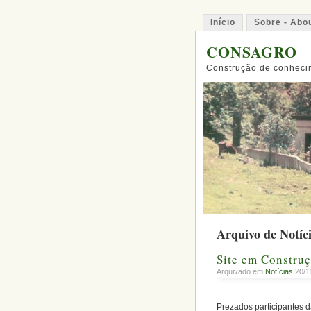
Início
Sobre - Abo
CONSAGRO
Construção de conhecim
Arquivo de Notíc
Site em Constru
Arquivado em
Notícias
20/11
Prezados participantes 