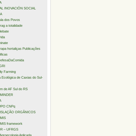
A
AL INOVACIÓN SOCIAL
A
la dos Povos
rag a totalidade
debate
ida
minate
apa hortaliças Publicações
ificas
efesaDaComida
GRI
ly Farming
a Ecológica de Caxias do Sul-
m de AF Sul do RS
MINDER
A
PO CNPq
ISLAÇÃO ORGÂNICOS
MIS
MIS framework
R – UFRGS
Agroecologia Aplicada