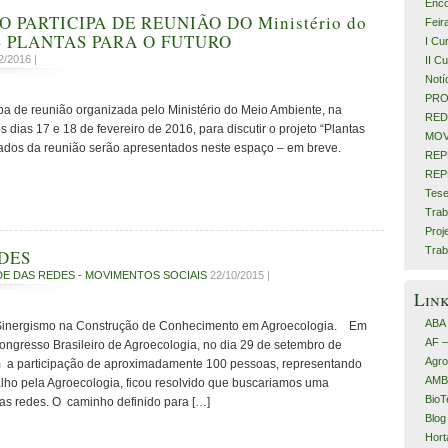
Enco
 PARTICIPA DE REUNIÃO DO Ministério do
Feir
 – PLANTAS PARA O FUTURO
I Cu
2/2016 |
II C
Notí
PRO
pa de reunião organizada pelo Ministério do Meio Ambiente, na
RED
 dias 17 e 18 de fevereiro de 2016, para discutir o projeto “Plantas
MOV
ltados da reunião serão apresentados neste espaço – em breve.
REP
REP
Tese
Trab
Proj
Trab
DES
E DAS REDES - MOVIMENTOS SOCIAIS
22/10/2015 |
Lin
ABA
nergismo na Construção de Conhecimento em Agroecologia. Em
AF 
Congresso Brasileiro de Agroecologia, no dia 29 de setembro de
Agro
 a participação de aproximadamente 100 pessoas, representando
AMB
lho pela Agroecologia, ficou resolvido que buscariamos uma
BioT
tas redes. O caminho definido para […]
Blog
Hort