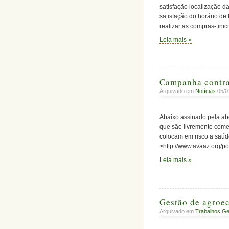
satisfação localização da
satisfação do horário de
realizar as compras- inici
Leia mais »
Arquivado em
Notícias
05/0
Abaixo assinado pela ab
que são livremente comer
colocam em risco a saúde 
>http://www.avaaz.org/p
Leia mais »
Gestão de agroec
Arquivado em
Trabalhos Ge