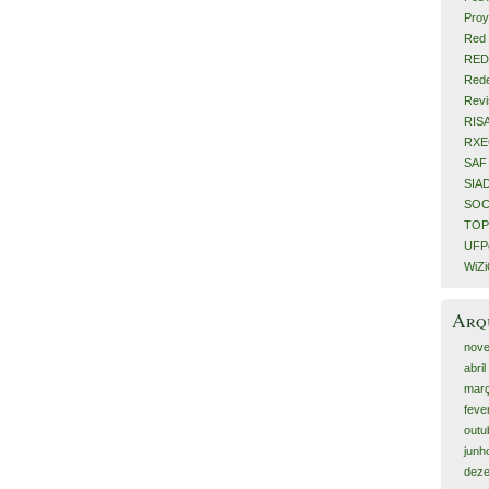
Proy
Red 
RED
Rede
Revi
RIS
RX
SAF
SIA
SOC
TOP
UFPe
WiZ
Arq
nov
abri
mar
feve
outu
junh
dez