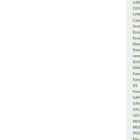
CAP
CEP
CPR
Cúpu
Desf
Eco
Ecov
Ellu
Embr
cient
EmD
EPA
Fami
Feir
RS
Fóru
GAP
GIR
GRU
LEG
MES
MES
PGD
Pós 