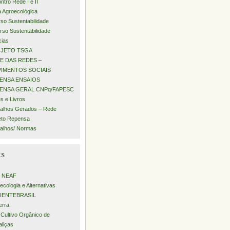
ntro Rede I e II
a Agroecológica
rso Sustentabilidade
urso Sustentabilidade
cias
JETO TSGA
E DAS REDES –
IMENTOS SOCIAIS
ENSA ENSAIOS
ENSA GERAL CNPq/FAPESC
s e Livros
alhos Gerados – Rede
eto Repensa
alhos/ Normas
ks
– NEAF
ecologia e Alternativas
IENTEBRASIL
erra
 Cultivo Orgânico de
aliças