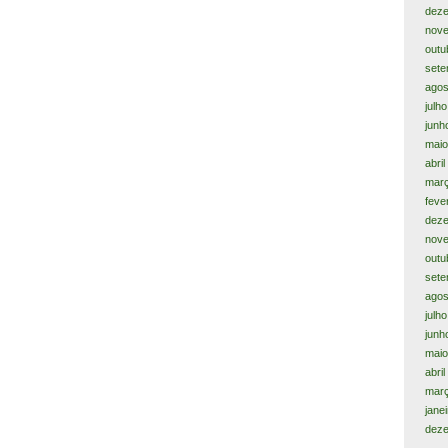
dez
nov
outu
sete
agos
julh
junh
maio
abril
març
feve
dez
nov
outu
sete
agos
julh
junh
maio
abri
mar
jane
dez