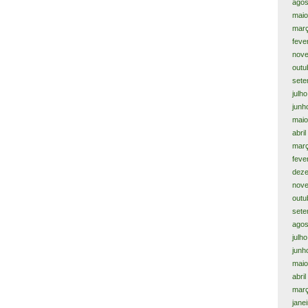
agos
maio
mar
feve
nov
outu
sete
julh
junh
maio
abri
mar
feve
dez
nov
outu
sete
agos
julh
junh
maio
abri
mar
jane