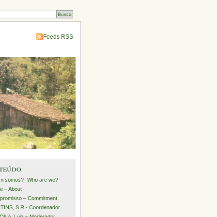
Feeds RSS
teúdo
m somos?- Who are we?
e – About
promisso – Commitment
INS, S.R.- Coordenador
NA, Luiz – Moderador