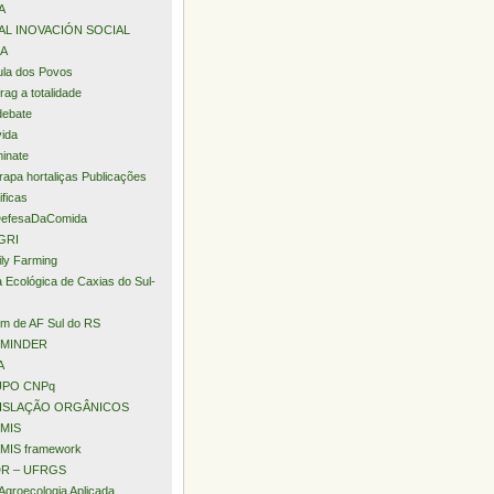
A
AL INOVACIÓN SOCIAL
A
la dos Povos
rag a totalidade
debate
ida
minate
apa hortaliças Publicações
ificas
efesaDaComida
GRI
ly Farming
a Ecológica de Caxias do Sul-
m de AF Sul do RS
MINDER
A
PO CNPq
ISLAÇÃO ORGÂNICOS
MIS
MIS framework
R – UFRGS
Agroecologia Aplicada