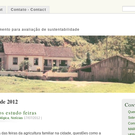
ut
Contato - Contact
ento para avaliação de sustentabilidade
 de 2012
Con
os estudo feiras
Que
Sobr
lógica
,
Notícias
17/07/2012 |
Com
MART
das feiras da agricultura familiar na cidade, questões como a
VERO