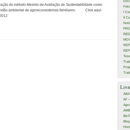
Enco
lização do método Mesmis de Avaliação de Sustentabilidade como
Feir
gestão ambiental de agroecossistemas familiares. Click aqui-
I Cu
 2012
II C
Notí
PRO
RED
MOV
REP
REP
Tese
Trab
Proj
Trab
Lin
ABA
AF 
Agro
AMB
BioT
Blog
Hort