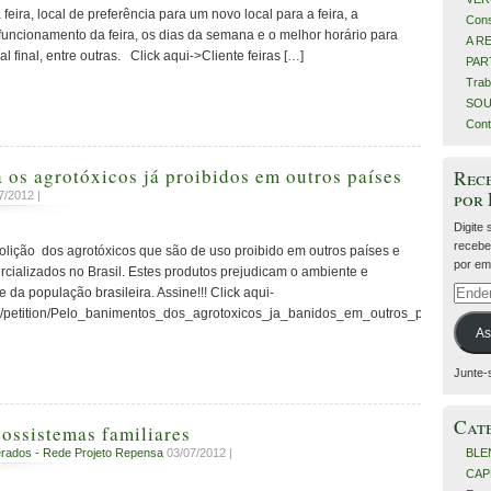
 feira, local de preferência para um novo local para a feira, a
Cons
 funcionamento da feira, os dias da semana e o melhor horário para
A R
al final, entre outras. Click aqui->Cliente feiras […]
PART
Trab
SOU
Cont
Campanha contra os agrotóxicos‏ já proibidos em outros países
Rece
por
7/2012 |
Digite
recebe
olição dos agrotóxicos que são de uso proibido em outros países e
por ema
cializados no Brasil. Estes produtos prejudicam o ambiente e
Ender
da população brasileira. Assine!!! Click aqui-
de
o/petition/Pelo_banimentos_dos_agrotoxicos_ja_banidos_em_outros_paises/
e-
As
mail
Junte-
Cat
ossistemas familiares
BLE
rados - Rede Projeto Repensa
03/07/2012 |
CAP