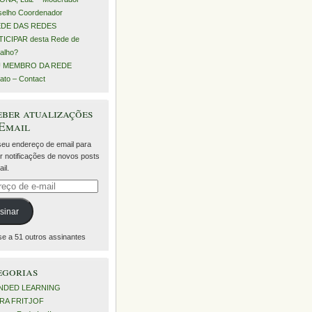
elho Coordenador
EDE DAS REDES
ICIPAR desta Rede de
alho?
 MEMBRO DA REDE
ato – Contact
ber atualizações
 Email
 seu endereço de email para
r notificações de novos posts
il.
eço
sinar
se a 51 outros assinantes
egorias
NDED LEARNING
RA FRITJOF