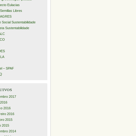
ecto Eulacias
Semillas Libres
AGRES
 Social Sustentabilidade
sta Sustentabilidade
ALC
ECO
DES
LA
l – SPAF
iQ
uivos
embro 2017
l 2016
ço 2016
reiro 2016
bro 2015
o 2015
embro 2014