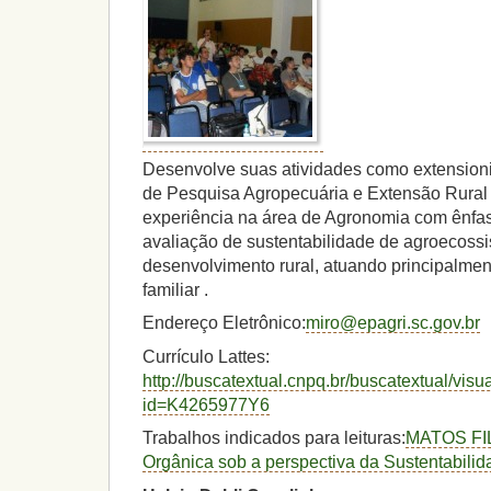
Desenvolve suas atividades como extension
de Pesquisa Agropecuária e Extensão Rural
experiência na área de Agronomia com ênfa
avaliação de sustentabilidade de agroecossis
desenvolvimento rural, atuando principalmen
familiar .
Endereço Eletrônico:
miro@epagri.sc.gov.br
Currículo Lattes:
http://buscatextual.cnpq.br/buscatextual/visu
id=K4265977Y6
Trabalhos indicados para leituras:
MATOS FILH
Orgânica sob a perspectiva da Sustentabilid