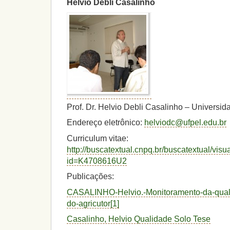
Helvio Debli Casalinho
Prof. Dr. Helvio Debli Casalinho – Universid
Endereço eletrônico:
helviodc@ufpel.edu.br
Curriculum vitae:
http://buscatextual.cnpq.br/buscatextual/visu
id=K4708616U2
Publicações:
CASALINHO-Helvio.-Monitoramento-da-qual
do-agricutor[1]
Casalinho, Helvio Qualidade Solo Tese