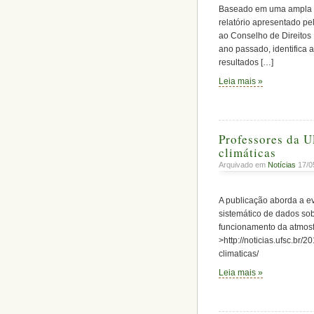
Baseado em uma ampla rev
relatório apresentado pel
ao Conselho de Direitos
ano passado, identifica
resultados […]
Leia mais »
Professores da 
climáticas
Arquivado em
Notícias
17/0
A publicação aborda a evo
sistemático de dados so
funcionamento da atmosf
>http://noticias.ufsc.br
climaticas/
Leia mais »