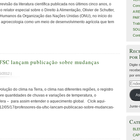
isão da literatura científica publicada nos últimos cinco anos, o
Cons
o relator especial sobre o Direito à Alimentação, Olivier de Schutter,
A R
 Humanos da Organização das Nações Unidas (ONU), no início do
PART
 a agroecologia como um meio de desenvolvimento agrícola que tem
Trab
SOU
Cont
Rece
por
UFSC lançam publicação sobre mudanças
Digite
recebe
5/2012 |
por ema
Ender
de
lução do clima na Terra, o clima nas diferentes regiões, o registro
e-
As
bre quantidades de chuvas e variações de temperatura, o
mail
era – para assim entender o aquecimento global. Clcik aqui-
Junte-
/2012/05/17/professores-da-ufsc-lancam-publicacao-sobre-mudancas-
Cat
BLE
CAP