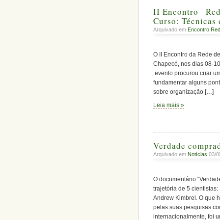
II Encontro– Red
Curso: Técnicas 
Arquivado em
Encontro Rede
O II Encontro da Rede de
Chapecó, nos dias 08-10
evento procurou criar um
fundamentar alguns pont
sobre organização […]
Leia mais »
Verdade comprad
Arquivado em
Notícias
03/0
O documentário “Verdade
trajetória de 5 cientistas
Andrew Kimbrel. O que h
pelas suas pesquisas co
internacionalmente, foi 