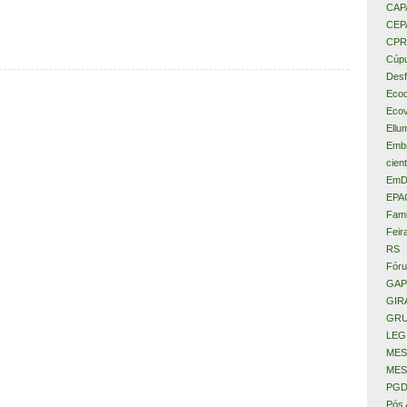
CAP
CEP
CPR
Cúpu
Desf
Eco
Ecov
Ellu
Embr
cient
EmD
EPA
Fami
Feir
RS
Fóru
GAP
GIR
GRU
LEG
MES
MES
PGD
Pós 