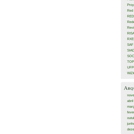
Proy
Red 
RED
Rede
Revi
RIS
RX
SAF
SIA
SOC
TOP
UFPe
WiZ
Arq
nov
abri
mar
feve
outu
junh
dez