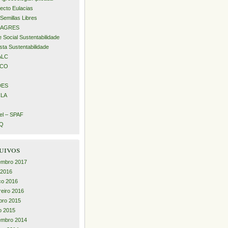
ecto Eulacias
Semillas Libres
AGRES
 Social Sustentabilidade
sta Sustentabilidade
ALC
ECO
DES
LA
l – SPAF
iQ
uivos
embro 2017
l 2016
ço 2016
reiro 2016
bro 2015
o 2015
embro 2014