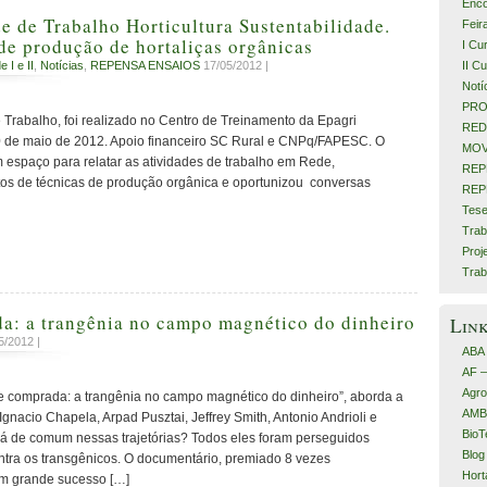
Enco
e de Trabalho Horticultura Sustentabilidade.
Feir
de produção de hortaliças orgânicas
I Cu
II C
 I e II
,
Notícias
,
REPENSA ENSAIOS
17/05/2012 |
Notí
PRO
 Trabalho, foi realizado no Centro de Treinamento da Epagri
RED
 de maio de 2012. Apoio financeiro SC Rural e CNPq/FAPESC. O
MOV
 espaço para relatar as atividades de trabalho em Rede,
REP
os de técnicas de produção orgânica e oportunizou conversas
REP
Tese
Trab
Proj
Trab
a: a trangênia no campo magnético do dinheiro
Lin
5/2012 |
ABA
AF 
Agro
 comprada: a trangênia no campo magnético do dinheiro”, aborda a
AMB
: Ignacio Chapela, Arpad Pusztai, Jeffrey Smith, Antonio Andrioli e
BioT
á de comum nessas trajetórias? Todos eles foram perseguidos
Blog
ntra os transgênicos. O documentário, premiado 8 vezes
Hort
um grande sucesso […]