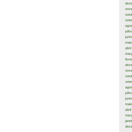
dez
nov
outu
sete
agos
julh
junh
maio
abril
març
feve
dez
nov
outu
sete
agos
julh
junh
maio
abri
mar
jane
dez