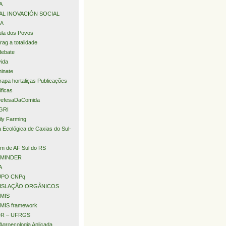
A
AL INOVACIÓN SOCIAL
A
la dos Povos
rag a totalidade
debate
ida
minate
apa hortaliças Publicações
ificas
efesaDaComida
GRI
ly Farming
a Ecológica de Caxias do Sul-
m de AF Sul do RS
MINDER
A
PO CNPq
ISLAÇÃO ORGÂNICOS
MIS
MIS framework
R – UFRGS
Agroecologia Aplicada