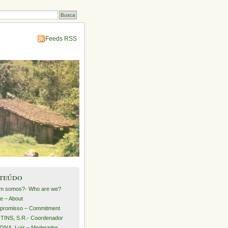
Feeds RSS
teúdo
m somos?- Who are we?
e – About
promisso – Commitment
INS, S.R.- Coordenador
NA, Luiz – Moderador