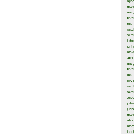
agos
maio
mar
feve
nov
outu
sete
julh
junh
maio
abri
mar
feve
dez
nov
outu
sete
agos
julh
junh
maio
abri
mar
jane