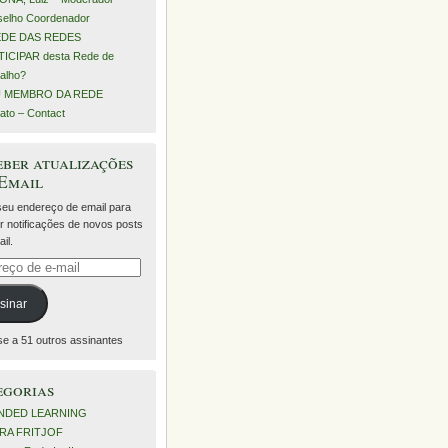
elho Coordenador
EDE DAS REDES
ICIPAR desta Rede de
alho?
 MEMBRO DA REDE
ato – Contact
ber atualizações
 Email
 seu endereço de email para
r notificações de novos posts
il.
eço
sinar
se a 51 outros assinantes
egorias
NDED LEARNING
RA FRITJOF