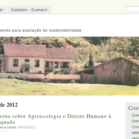
ut
Contato - Contact
ento para avaliação de sustentabilidade
de 2012
Con
derno sobre Agroecologia e Direito Humano à
Que
equada
Sobr
Com
es e Livros
24/05/2012 |
MART
VERO