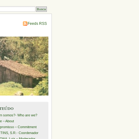
Feeds RSS
teúdo
m somos?- Who are we?
e – About
promisso – Commitment
INS, S.R.- Coordenador
NA, Luiz – Moderador