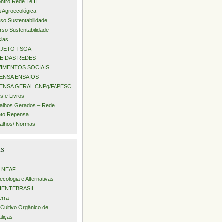
ntro Rede I e II
a Agroecológica
rso Sustentabilidade
urso Sustentabilidade
cias
JETO TSGA
E DAS REDES –
IMENTOS SOCIAIS
ENSA ENSAIOS
ENSA GERAL CNPq/FAPESC
s e Livros
alhos Gerados – Rede
eto Repensa
alhos/ Normas
ks
– NEAF
ecologia e Alternativas
IENTEBRASIL
erra
 Cultivo Orgânico de
aliças