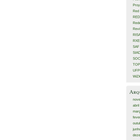
Proy
Red 
RED
Rede
Revi
RIS
RX
SAF
SIA
SOC
TOP
UFPe
WiZ
Arq
nov
abri
mar
feve
outu
junh
dez