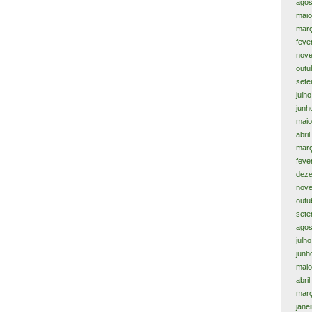
agos
maio
mar
feve
nov
outu
sete
julh
junh
maio
abri
mar
feve
dez
nov
outu
sete
agos
julh
junh
maio
abri
mar
jane