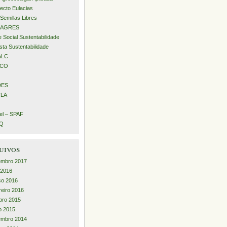
ecto Eulacias
Semillas Libres
AGRES
 Social Sustentabilidade
sta Sustentabilidade
ALC
ECO
DES
LA
l – SPAF
iQ
uivos
embro 2017
l 2016
ço 2016
reiro 2016
bro 2015
o 2015
embro 2014