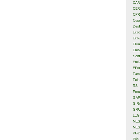
CAP
CEP
CPR
Cúpu
Desf
Eco
Ecov
Ellu
Embr
cient
EmD
EPA
Fami
Feir
RS
Fóru
GAP
GIR
GRU
LEG
MES
MES
PGD
Pós 