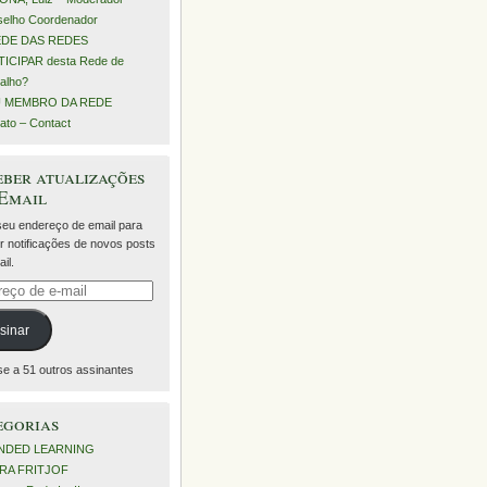
elho Coordenador
EDE DAS REDES
ICIPAR desta Rede de
alho?
 MEMBRO DA REDE
ato – Contact
ber atualizações
 Email
 seu endereço de email para
r notificações de novos posts
il.
eço
sinar
se a 51 outros assinantes
egorias
NDED LEARNING
RA FRITJOF