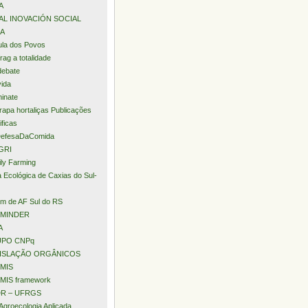
A
AL INOVACIÓN SOCIAL
A
la dos Povos
rag a totalidade
debate
ida
minate
apa hortaliças Publicações
ificas
efesaDaComida
GRI
ly Farming
a Ecológica de Caxias do Sul-
m de AF Sul do RS
MINDER
A
PO CNPq
ISLAÇÃO ORGÂNICOS
MIS
MIS framework
R – UFRGS
Agroecologia Aplicada