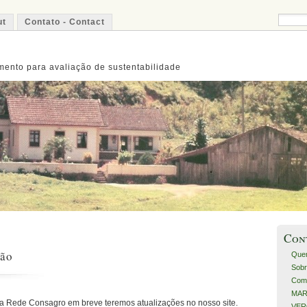
ut
Contato - Contact
ento para avaliação de sustentabilidade
Con
ção
Que
Sobr
Com
MART
da Rede Consagro em breve teremos atualizações no nosso site.
VERO