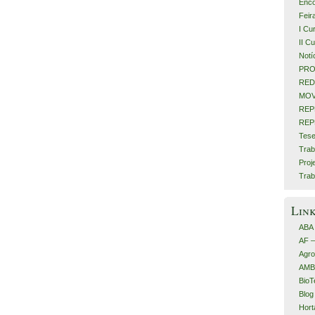
Enco
Feir
I Cu
II C
Notí
PRO
RED
MOV
REP
REP
Tese
Trab
Proj
Trab
Lin
ABA
AF 
Agro
AMB
BioT
Blog
Hort