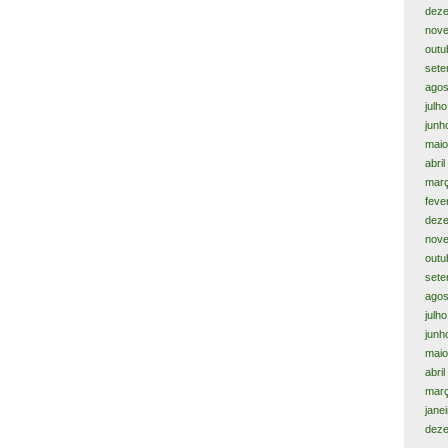
dez
nov
outu
sete
agos
julh
junh
maio
abril
març
feve
dez
nov
outu
sete
agos
julh
junh
maio
abri
mar
jane
dez