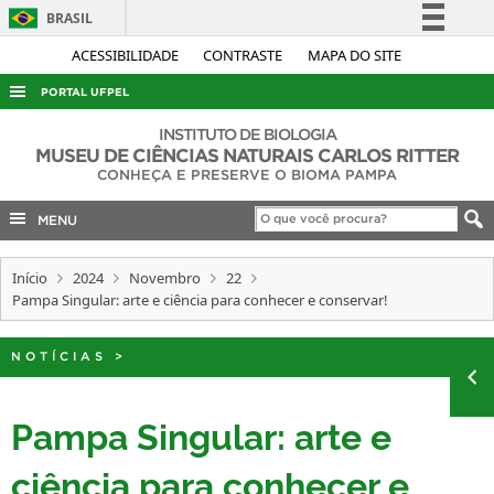
BRASIL
Simplifique!
ACESSIBILIDADE
CONTRASTE
MAPA DO SITE
Comunica BR
PORTAL UFPEL
Participe
ACESSO À INFORMAÇÃO
INSTITUTO DE BIOLOGIA
Acesso à informação
MUSEU DE CIÊNCIAS NATURAIS CARLOS RITTER
AUDITORIA
CONHEÇA E PRESERVE O BIOMA PAMPA
Legislação
COBALTO
Canais
MENU
CONCURSOS
Início
2024
Novembro
22
EDITAIS
Pampa Singular: arte e ciência para conhecer e conservar!
INTERNACIONAL
OUVIDORIA
NOTÍCIAS
>
PORTARIAS
Pampa Singular: arte e
TELEFONES
ciência para conhecer e