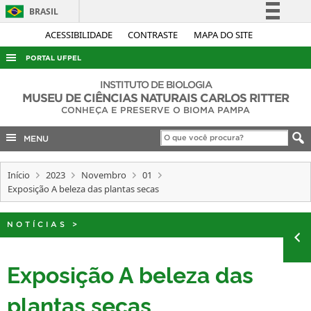
BRASIL
Simplifique!
ACESSIBILIDADE
CONTRASTE
MAPA DO SITE
Comunica BR
PORTAL UFPEL
Participe
ACESSO À INFORMAÇÃO
INSTITUTO DE BIOLOGIA
Acesso à informação
MUSEU DE CIÊNCIAS NATURAIS CARLOS RITTER
AUDITORIA
CONHEÇA E PRESERVE O BIOMA PAMPA
Legislação
COBALTO
Canais
MENU
CONCURSOS
Início
2023
Novembro
01
EDITAIS
Exposição A beleza das plantas secas
INTERNACIONAL
OUVIDORIA
NOTÍCIAS
>
PORTARIAS
Exposição A beleza das
TELEFONES
plantas secas