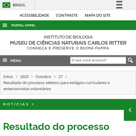
BRASIL
Simplifique!
ACESSIBILIDADE
CONTRASTE
MAPA DO SITE
Comunica BR
PORTAL UFPEL
Participe
ACESSO À INFORMAÇÃO
INSTITUTO DE BIOLOGIA
Acesso à informação
MUSEU DE CIÊNCIAS NATURAIS CARLOS RITTER
AUDITORIA
CONHEÇA E PRESERVE O BIOMA PAMPA
Legislação
COBALTO
Canais
MENU
CONCURSOS
Início
2023
Outubro
27
EDITAIS
Resultado do processo seletivo para estágios curriculares e
INTERNACIONAL
extensionistas voluntários
OUVIDORIA
NOTÍCIAS
>
PORTARIAS
TELEFONES
Resultado do processo