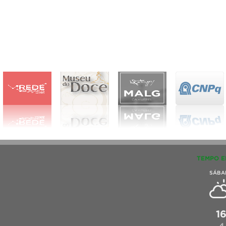
TEMPO E
SÁBA
1