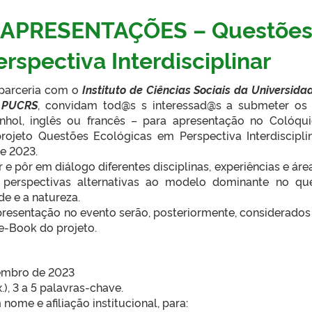
APRESENTAÇÕES – Questõe
rspectiva Interdisciplinar
 parceria com o
Instituto de Ciências Sociais da Universida
a PUCRS
, convidam tod@s s interessad@s a submeter os
nhol, inglês ou francês – para apresentação no Colóqu
ojeto Questões Ecológicas em Perspectiva Interdisciplin
e 2023.
e pôr em diálogo diferentes disciplinas, experiências e áre
 perspectivas alternativas ao modelo dominante no qu
de e a natureza.
presentação no evento serão, posteriormente, considerados
e-Book do projeto.
embro de 2023
, 3 a 5 palavras-chave.
nome e afiliação institucional, para: