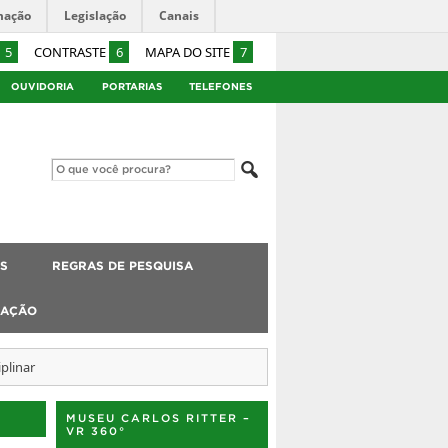
mação
Legislação
Canais
5
CONTRASTE
6
MAPA DO SITE
7
OUVIDORIA
PORTARIAS
TELEFONES
S
REGRAS DE PESQUISA
IAÇÃO
plinar
MUSEU CARLOS RITTER –
VR 360°