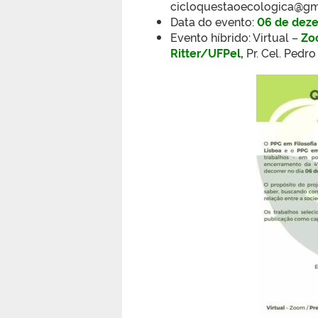
cicloquestaoecologica@gm
Data do evento:
06 de dez
Evento híbrido: Virtual –
Zo
Ritter/UFPel
,
Pr. Cel. Pedro