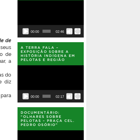
Tocador
de
s
vídeo
00:00
02:46
de de
 seus
A TERRA FALA –
EXPOSIÇÃO SOBRE A
io de
HISTÓRIA INDÍGENA EM
ar, a
PELOTAS E REGIÃO
Tocador
de
as do
vídeo
e diz
 para
00:00
02:17
DOCUMENTÁRIO:
“OLHARES SOBRE
PELOTAS – PRAÇA CEL.
PEDRO OSÓRIO”
Tocador
de