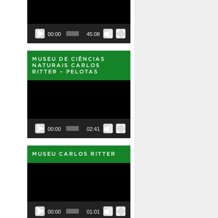
vídeo
00:00
45:08
MUSEU DE CIÊNCIAS
NATURAIS CARLOS
RITTER – PELOTAS
Tocador
de
vídeo
00:00
02:41
MUSEU CARLOS RITTER
Tocador
de
vídeo
00:00
01:01