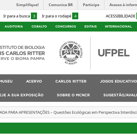
Simplifique!
Comunica BR
Participe
Acesso à infor
Ir para a busca
3
Ir para o rodapé
4
ACESSIBILIDADE
AUDITORIA
COBALTO
CONCURSOS
EDITAIS
INTERNACIONAL
NSTITUTO DE BIOLOGIA
IS CARLOS RITTER
ERVE O BIOMA PAMPA
MUSEU
ACERVO
CARLOS RITTER
JOGOS EDUCATIVO
EJE A SUA EXPOSIÇÃO
SOBRE O MCNCR
SUGESTÃO/AVAL
DA PARA APRESENTAÇÕES – Questões Ecológicas em Perspectiva Interdisci