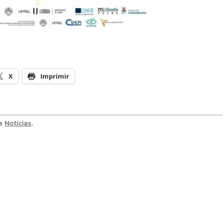
X
Imprimir
ia
Notícias
.