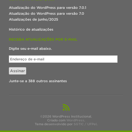
Atualização do WordPress para versão 7.0.1
Atualização do WordPress para versão 7.0
Atualizações de junho/2025
Histórico de atualizações
RECEBA ATUALIZAÇÕES POR E-MAIL
Digite seu e-mail abaixo.
Endereço
de
e-
Assinar
mail
Junte-se a 388 outros assinantes
©2026 WordPress Institucional.
Criado com
WordPress
.
Tema desenvolvido por
SGTIC / UFPel
.