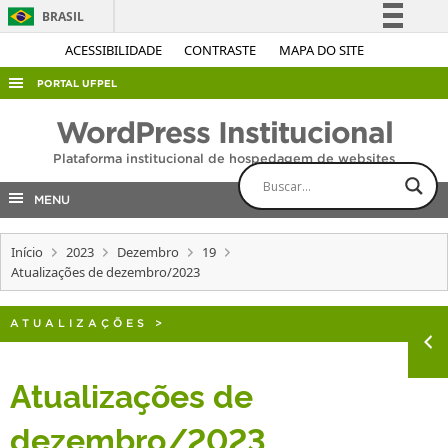
BRASIL
Simplifique!
ACESSIBILIDADE
CONTRASTE
MAPA DO SITE
Comunica BR
PORTAL UFPEL
Participe
ACESSO À INFORMAÇÃO
WordPress Institucional
Acesso à informação
AUDITORIA
Plataforma institucional de hospedagem de websites
Legislação
COBALTO
Canais
MENU
CONCURSOS
Início
2023
Dezembro
19
EDITAIS
Atualizações de dezembro/2023
INTERNACIONAL
OUVIDORIA
ATUALIZAÇÕES
>
PORTARIAS
Atualizações de
TELEFONES
dezembro/2023