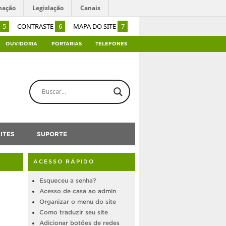
mação
Legislação
Canais
5
CONTRASTE
6
MAPA DO SITE
7
OUVIDORIA
PORTARIAS
TELEFONES
ITES
SUPORTE
ACESSO RÁPIDO
Esqueceu a senha?
Acesso de casa ao admin
Organizar o menu do site
Como traduzir seu site
Adicionar botões de redes