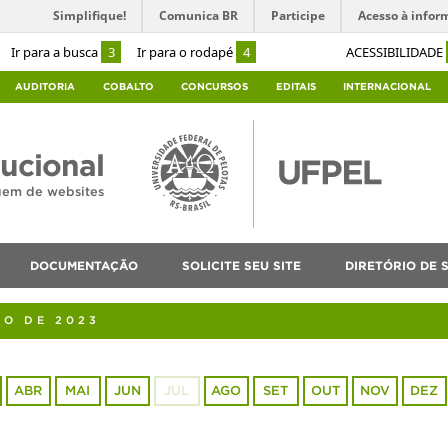
Simplifique!
Comunica BR
Participe
Acesso à infor
Ir para a busca
3
Ir para o rodapé
4
ACESSIBILIDADE
AUDITORIA
COBALTO
CONCURSOS
EDITAIS
INTERNACIONAL
tucional
agem de websites
DOCUMENTAÇÃO
SOLICITE SEU SITE
DIRETÓRIO DE S
RO DE 2023
ABR
MAI
JUN
JUL
AGO
SET
OUT
NOV
DEZ