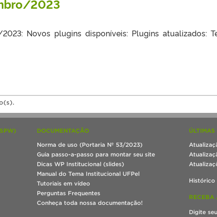
embro/2023
2023: Novos plugins disponíveis: Plugins atualizados: 
o(s).
(SPW)
DOCUMENTAÇÃO
ÚLTIMAS
Norma de uso (Portaria Nº 53/2023)
Atualizaç
Guia passo-a-passo para montar seu site
Atualizaç
Dicas WP Institucional (slides)
Atualizaç
Manual do Tema Institucional UFPel
Histórico
Tutoriais em vídeo
Perguntas Frequentes
RECEBA 
Conheça toda nossa documentação!
Digite se