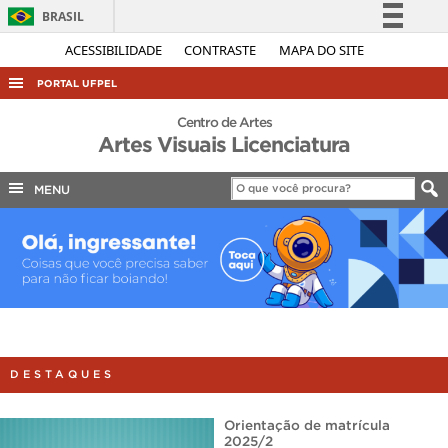
BRASIL
Simplifique!
ACESSIBILIDADE
CONTRASTE
MAPA DO SITE
Comunica BR
PORTAL UFPEL
Participe
ACESSO À INFORMAÇÃO
Centro de Artes
Acesso à informação
Artes Visuais Licenciatura
AUDITORIA
Legislação
COBALTO
MENU
Canais
CONCURSOS
EDITAIS
INTERNACIONAL
OUVIDORIA
PORTARIAS
DESTAQUES
TELEFONES
Orientação de matrícula
2025/2