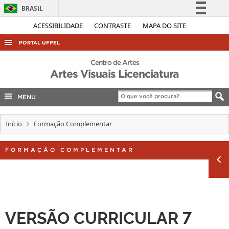
BRASIL
Simplifique!
ACESSIBILIDADE
CONTRASTE
MAPA DO SITE
Comunica BR
PORTAL UFPEL
Participe
ACESSO À INFORMAÇÃO
Centro de Artes
Acesso à informação
Artes Visuais Licenciatura
AUDITORIA
Legislação
COBALTO
MENU
Canais
CONCURSOS
Início
Formação Complementar
EDITAIS
INTERNACIONAL
FORMAÇÃO COMPLEMENTAR
OUVIDORIA
PORTARIAS
TELEFONES
VERSÃO CURRICULAR 7