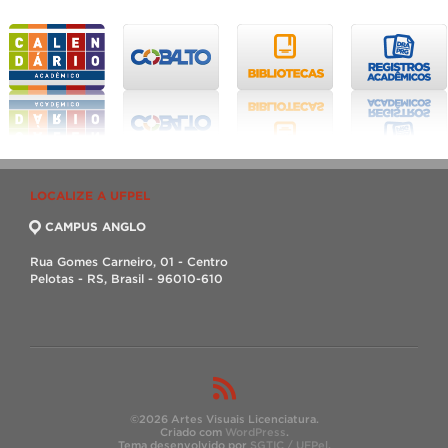
LOCALIZE A UFPEL
CAMPUS ANGLO
Rua Gomes Carneiro, 01 - Centro
Pelotas - RS, Brasil - 96010-610
©2026 Artes Visuais Licenciatura.
Criado com
WordPress
.
Tema desenvolvido por
SGTIC / UFPel
.