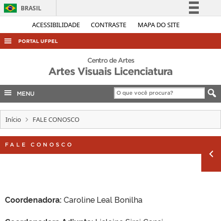
BRASIL
Simplifique!
ACESSIBILIDADE
CONTRASTE
MAPA DO SITE
Comunica BR
PORTAL UFPEL
Participe
ACESSO À INFORMAÇÃO
Centro de Artes
Acesso à informação
Artes Visuais Licenciatura
AUDITORIA
Legislação
COBALTO
MENU
Canais
CONCURSOS
Início
FALE CONOSCO
EDITAIS
INTERNACIONAL
FALE CONOSCO
OUVIDORIA
PORTARIAS
TELEFONES
Coordenadora:
Caroline Leal Bonilha