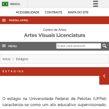
BRASIL
Simplifique!
ACESSIBILIDADE
CONTRASTE
MAPA DO SITE
Comunica BR
PORTAL UFPEL
Participe
ACESSO À INFORMAÇÃO
Centro de Artes
Acesso à informação
Artes Visuais Licenciatura
AUDITORIA
Legislação
COBALTO
MENU
Canais
CONCURSOS
Início
Estágios
EDITAIS
INTERNACIONAL
ESTÁGIOS
OUVIDORIA
PORTARIAS
TELEFONES
O estágio na Universidade Federal de Pelotas (UFPel)
caracteriza-se como um ato educativo supervisionado,