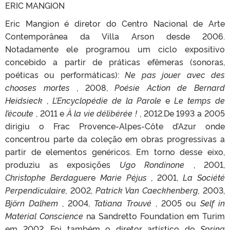
ERIC MANGION
Eric Mangion é diretor do Centro Nacional de Arte
Contemporânea da Villa Arson desde 2006.
Notadamente ele programou um ciclo expositivo
concebido a partir de práticas efêmeras (sonoras,
poéticas ou performáticas):
Ne pas jouer avec des
chooses mortes
, 2008,
Poésie Action de Bernard
Heidsieck
,
L’Encyclopédie de la Parole
e
Le temps de
l’écoute
, 2011 e
À la vie délibérée !
, 2012.De 1993 a 2005
dirigiu o Frac Provence-Alpes-Côte d’Azur onde
concentrou parte da coleção em obras progressivas a
partir de elementos genéricos. Em torno desse eixo,
produziu as exposições
Ugo Rondinone
, 2001,
Christophe Berdaguer
e
Marie Péjus
, 2001,
La Société
Perpendiculaire,
2002,
Patrick Van Caeckhenberg,
2003,
Björn Dalhem
, 2004,
Tatiana Trouvé
, 2005 ou
Self in
Material Conscience
na Sandretto Foundation em Turim
em 2002. Foi também o diretor artístico do
Spring