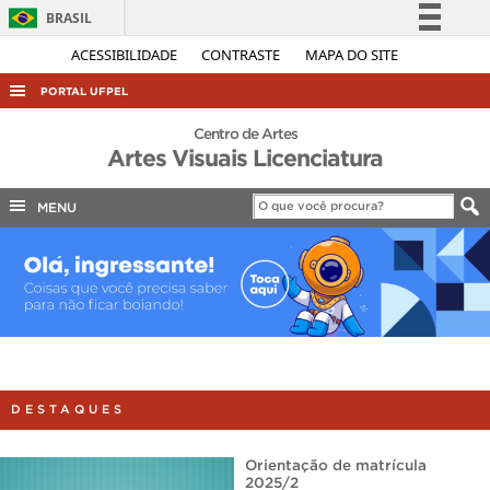
BRASIL
Simplifique!
ACESSIBILIDADE
CONTRASTE
MAPA DO SITE
Comunica BR
PORTAL UFPEL
Participe
ACESSO À INFORMAÇÃO
Centro de Artes
Acesso à informação
Artes Visuais Licenciatura
AUDITORIA
Legislação
COBALTO
MENU
Canais
CONCURSOS
EDITAIS
INTERNACIONAL
OUVIDORIA
PORTARIAS
DESTAQUES
TELEFONES
Orientação de matrícula
2025/2