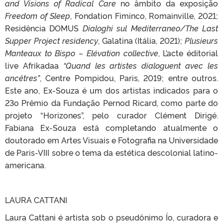
and Visions of Radical Care
no âmbito da exposição
Freedom of Sleep
, Fondation Fiminco, Romainville, 2021;
Residência DOMUS
Dialoghi sul Mediterraneo/The Last
Supper Project residency
, Galatina (Itália, 2021);
Plusieurs
Manteaux to Bispo – Elévation collective
, L’acte éditorial
live Afrikadaa
“Quand les artistes dialoguent avec les
ancêtres”
, Centre Pompidou, Paris, 2019; entre outros.
Este ano, Ex-Souza é um dos artistas indicados para o
23o Prêmio da Fundação Pernod Ricard, como parte do
projeto “Horizones”, pelo curador Clément Dirigé.
Fabiana Ex-Souza está completando atualmente o
doutorado em Artes Visuais e Fotografia na Universidade
de Paris-VIII sobre o tema da estética descolonial latino-
americana.
LAURA CATTANI
Laura Cattani é artista sob o pseudônimo Ío, curadora e