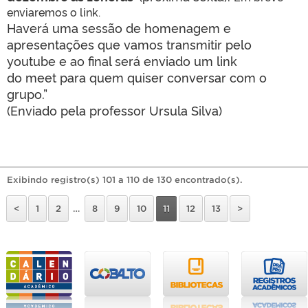
enviaremos o link.
Haverá uma sessão de homenagem e
apresentações que vamos transmitir pelo
youtube e ao final será enviado um link
do meet para quem quiser conversar com o
grupo.”
(Enviado pela professor Ursula Silva)
Exibindo registro(s) 101 a 110 de 130 encontrado(s).
<
1
2
…
8
9
10
11
12
13
>