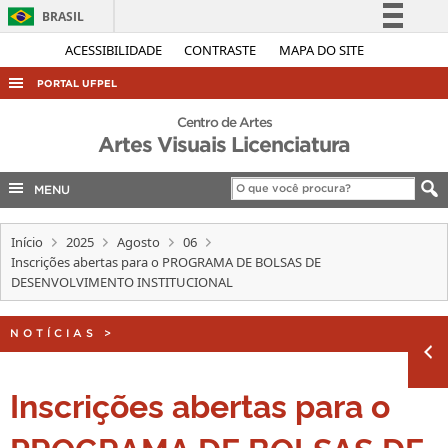
BRASIL
Simplifique!
ACESSIBILIDADE
CONTRASTE
MAPA DO SITE
Comunica BR
PORTAL UFPEL
Participe
ACESSO À INFORMAÇÃO
Centro de Artes
Acesso à informação
Artes Visuais Licenciatura
AUDITORIA
Legislação
COBALTO
MENU
Canais
CONCURSOS
Início
2025
Agosto
06
EDITAIS
Inscrições abertas para o PROGRAMA DE BOLSAS DE
DESENVOLVIMENTO INSTITUCIONAL
INTERNACIONAL
OUVIDORIA
NOTÍCIAS
>
PORTARIAS
Inscrições abertas para o
TELEFONES