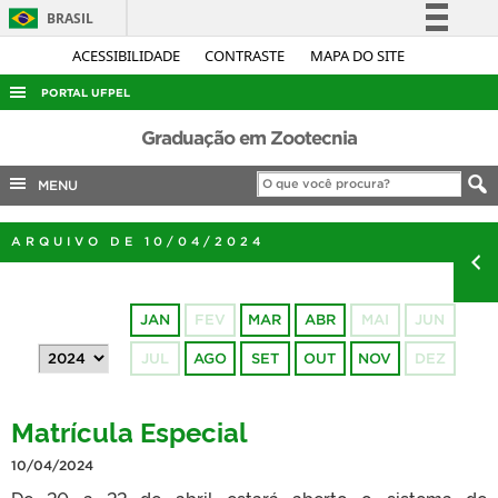
BRASIL
Simplifique!
ACESSIBILIDADE
CONTRASTE
MAPA DO SITE
Comunica BR
PORTAL UFPEL
Participe
ACESSO À INFORMAÇÃO
Graduação em Zootecnia
Acesso à informação
AUDITORIA
MENU
Legislação
COBALTO
Canais
ARQUIVO DE 10/04/2024
CONCURSOS
EDITAIS
JAN
FEV
MAR
ABR
MAI
JUN
INTERNACIONAL
JUL
AGO
SET
OUT
NOV
DEZ
OUVIDORIA
PORTARIAS
Matrícula Especial
TELEFONES
10/04/2024
De 20 a 22 de abril estará aberto o sistema de