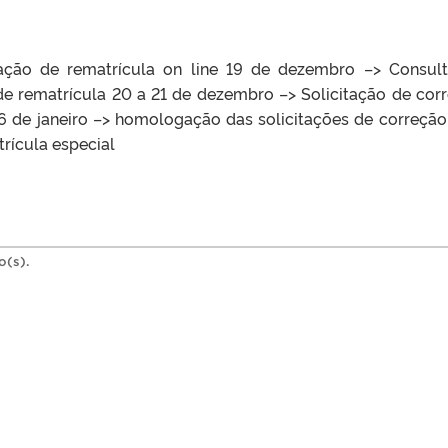
ação de rematrícula on line 19 de dezembro –> Consul
de rematrícula 20 a 21 de dezembro –> Solicitação de cor
6 de janeiro –> homologação das solicitações de correção
trícula especial
o(s).