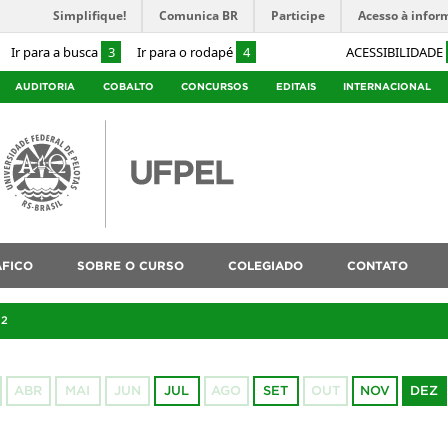
Simplifique!
Comunica BR
Participe
Acesso à infor
Ir para a busca
3
Ir para o rodapé
4
ACESSIBILIDADE
AUDITORIA
COBALTO
CONCURSOS
EDITAIS
INTERNACIONAL
ÁFICO
SOBRE O CURSO
COLEGIADO
CONTATO
22
ABR
MAI
JUN
JUL
AGO
SET
OUT
NOV
DEZ