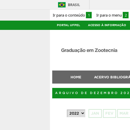
BRASIL
Ir para o conteúdo
1
Ir para o menu
2
PORTAL UFPEL
ACESSO À INFORMAÇÃO
Graduação em Zootecnia
HOME
ACERVO BIBLIOGR
ARQUIVO DE DEZEMBRO 20
JAN
FEV
MAR