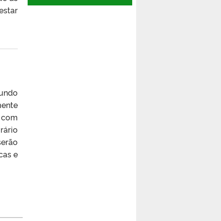
estar
gundo
mente
o com
rário
serão
cas e