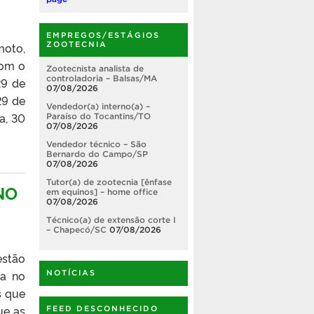
EMPREGOS/ESTÁGIOS
ZOOTECNIA
moto,
com o
Zootecnista analista de
controladoria – Balsas/MA
29 de
07/08/2026
29 de
Vendedor(a) interno(a) –
a, 30
Paraíso do Tocantins/TO
07/08/2026
Vendedor técnico – São
Bernardo do Campo/SP
07/08/2026
Tutor(a) de zootecnia [ênfase
NO
em equinos] – home office
07/08/2026
Técnico(a) de extensão corte I
– Chapecó/SC
07/08/2026
estão
la no
NOTÍCIAS
s que
ue as
FEED DESCONHECIDO