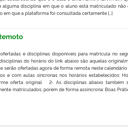
de alguma disciplina em que o aluno está matriculado não 
em que a plataforma foi consultada certamente […]
 Remoto
 ofertadas e disciplinas disponíveis para matrícula no se
isciplinas do horário do link abaixo são aquelas original
ue serão ofertadas agora de forma remota neste calendári
s e com aulas síncronas nos horários estabelecidos: Ho
rme oferta original 2- As disciplinas abaixo também 
mente matriculados, porém de forma assíncrona: Boas Práti