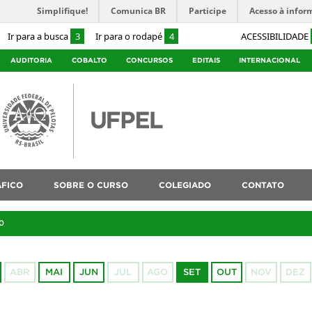
Simplifique!
Comunica BR
Participe
Acesso à infor
Ir para a busca
3
Ir para o rodapé
4
ACESSIBILIDADE
AUDITORIA
COBALTO
CONCURSOS
EDITAIS
INTERNACIONAL
ÁFICO
SOBRE O CURSO
COLEGIADO
CONTATO
0
ABR
MAI
JUN
JUL
AGO
SET
OUT
NOV
DEZ