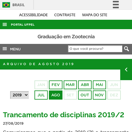
BRASIL
Simplifique!
ACESSIBILIDADE
CONTRASTE
MAPA DO SITE
Comunica BR
PORTAL UFPEL
Participe
ACESSO À INFORMAÇÃO
Graduação em Zootecnia
Acesso à informação
AUDITORIA
MENU
Legislação
COBALTO
Canais
ARQUIVO DE AGOSTO 2019
CONCURSOS
EDITAIS
JAN
FEV
MAR
ABR
MAI
JUN
INTERNACIONAL
JUL
AGO
SET
OUT
NOV
DEZ
OUVIDORIA
PORTARIAS
Trancamento de disciplinas 2019/2
TELEFONES
27/08/2019
Comunicamos que a partir de 2019/2º o trancamento