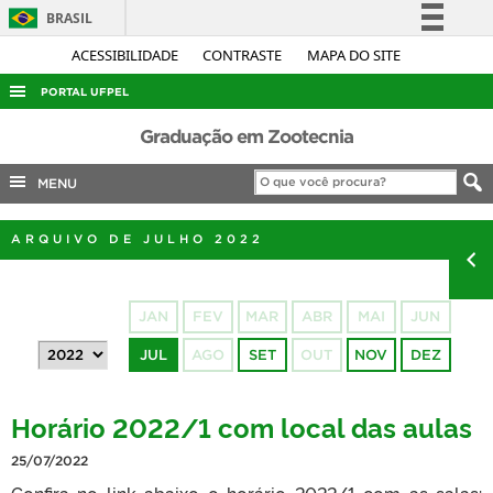
BRASIL
Simplifique!
ACESSIBILIDADE
CONTRASTE
MAPA DO SITE
Comunica BR
PORTAL UFPEL
Participe
ACESSO À INFORMAÇÃO
Graduação em Zootecnia
Acesso à informação
AUDITORIA
MENU
Legislação
COBALTO
Canais
ARQUIVO DE JULHO 2022
CONCURSOS
EDITAIS
JAN
FEV
MAR
ABR
MAI
JUN
INTERNACIONAL
JUL
AGO
SET
OUT
NOV
DEZ
OUVIDORIA
PORTARIAS
Horário 2022/1 com local das aulas
TELEFONES
25/07/2022
Confira no link abaixo o horário 2022/1 com as salas: