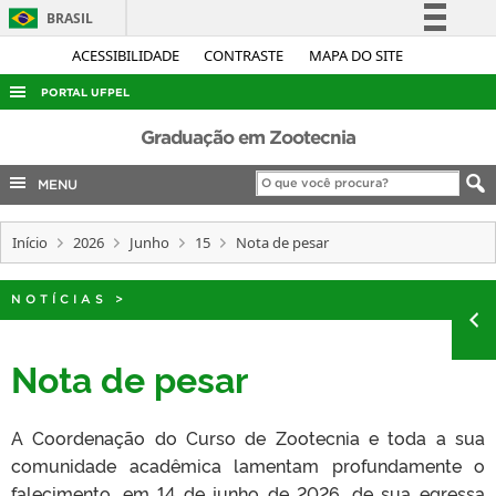
BRASIL
Simplifique!
ACESSIBILIDADE
CONTRASTE
MAPA DO SITE
Comunica BR
PORTAL UFPEL
Participe
ACESSO À INFORMAÇÃO
Graduação em Zootecnia
Acesso à informação
AUDITORIA
MENU
Legislação
COBALTO
Canais
Início
2026
Junho
15
Nota de pesar
CONCURSOS
EDITAIS
NOTÍCIAS
>
INTERNACIONAL
OUVIDORIA
Nota de pesar
PORTARIAS
A Coordenação do Curso de Zootecnia e toda a sua
TELEFONES
comunidade acadêmica lamentam profundamente o
falecimento, em 14 de junho de 2026, de sua egressa