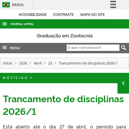
BRASIL
Simplifique!
ACESSIBILIDADE
CONTRASTE
MAPA DO SITE
Comunica BR
PORTAL UFPEL
Participe
ACESSO À INFORMAÇÃO
Graduação em Zootecnia
Acesso à informação
AUDITORIA
MENU
Legislação
COBALTO
Canais
Início
2026
Abril
23
Trancamento de disciplinas 2026/1
CONCURSOS
EDITAIS
NOTÍCIAS
>
INTERNACIONAL
OUVIDORIA
Trancamento de disciplinas
PORTARIAS
2026/1
TELEFONES
Está aberto até o dia 27 de abril, o período para