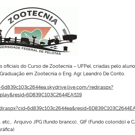
 oficiais do Curso de Zootecnia – UFPel, criadas pelo alun
Graduação em Zootecnia o Eng. Agr. Leandro De Conto.
d-6d839c103c2644ea.skydrive.live.com/redir.aspx?
play&resid=6D839C103C2644EA!119
redir.aspx?cid=6d839c103c2644ea&resid=6D839C103C2644EA
 etc., Arquivo JPG (fundo branco), GIF (Fundo colorido) e 
(gráfica)