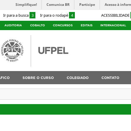
Simplifique!
Comunica BR
Participe
Acesso à infor
Ir para a busca
3
Ir para o rodapé
4
ACESSIBILIDADE
AUDITORIA
COBALTO
CONCURSOS
EDITAIS
INTERNACIONAL
ÁFICO
SOBRE O CURSO
COLEGIADO
CONTATO