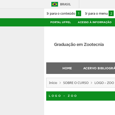
BRASIL
Ir para o conteúdo
1
Ir para o menu
2
PORTAL UFPEL
ACESSO À INFORMAÇÃO
Graduação em Zootecnia
HOME
ACERVO BIBLIOGR
Início
SOBRE O CURSO
LOGO – ZOO
LOGO – ZOO