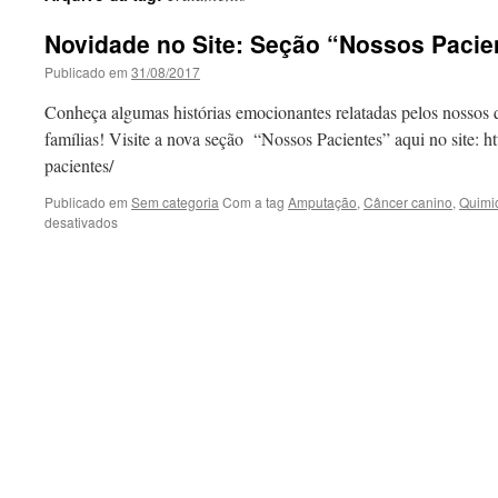
Novidade no Site: Seção “Nossos Pacie
Publicado em
31/08/2017
Conheça algumas histórias emocionantes relatadas pelos nossos q
famílias! Visite a nova seção “Nossos Pacientes” aqui no site: ht
pacientes/
Publicado em
Sem categoria
Com a tag
Amputação
,
Câncer canino
,
Quimi
em
desativados
Novidade
no
Site:
Seção
“Nossos
Pacientes”