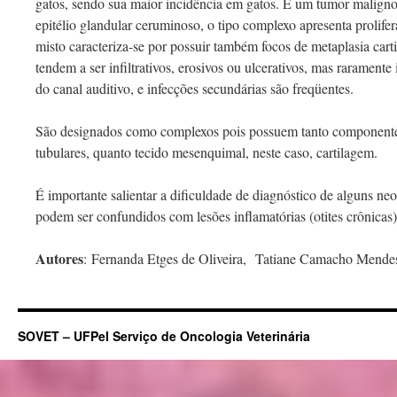
gatos, sendo sua maior incidência em gatos. É um tumor maligno 
epitélio glandular ceruminoso, o tipo complexo apresenta prolifera
misto caracteriza-se por possuir também focos de metaplasia cart
tendem a ser infiltrativos, erosivos ou ulcerativos, mas rarament
do canal auditivo, e infecções secundárias são freqüentes.
São designados como complexos pois possuem tanto componente e
tubulares, quanto tecido mesenquimal, neste caso, cartilagem.
É importante salientar a dificuldade de diagnóstico de alguns ne
podem ser confundidos com lesões inflamatórias (otites crônicas)
Autores
: Fernanda Etges de Oliveira, Tatiane Camacho Mende
SOVET – UFPel Serviço de Oncologia Veterinária