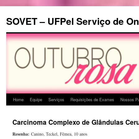
Pular
para
SOVET – UFPel Serviço de Onc
o
conteúdo
Home
Equipe
Serviços
Requisições de Exames
Nossos Pa
Carcinoma Complexo de Glândulas Cer
Resenha:
Canino, Teckel, Fêmea, 10 anos