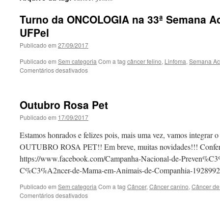
Turno da ONCOLOGIA na 33ª Semana Ac
UFPel
Publicado em
27/09/2017
Publicado em
Sem categoria
Com a tag
câncer felino
,
Linfoma
,
Semana Ac
em
Comentários desativados
Turno
da
ONCOLOGIA
Outubro Rosa Pet
na
33ª
Publicado em
17/09/2017
Semana
Acadêmica
Estamos honrados e felizes pois, mais uma vez, vamos integrar 
da
OUTUBRO ROSA PET!! Em breve, muitas novidades!!! Confere
Med.
https://www.facebook.com/Campanha-Nacional-de-Preven
Vet.
UFPel
C%C3%A2ncer-de-Mama-em-Animais-de-Companhia-1928992
Publicado em
Sem categoria
Com a tag
Câncer
,
Câncer canino
,
Câncer d
em
Comentários desativados
Outubro
Rosa