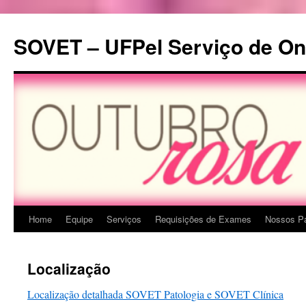
Pular
para
SOVET – UFPel Serviço de Onc
o
conteúdo
Home
Equipe
Serviços
Requisições de Exames
Nossos Pa
Localização
Localização detalhada SOVET Patologia e SOVET Clínica