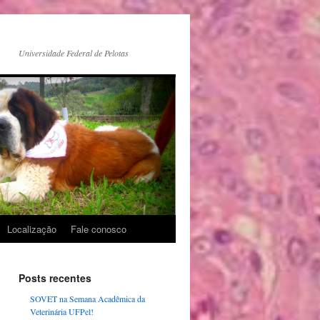
a
Universidade Federal de Pelotas
Localização
Fale conosco
Posts recentes
SOVET na Semana Acadêmica da
Veterinária UFPel!