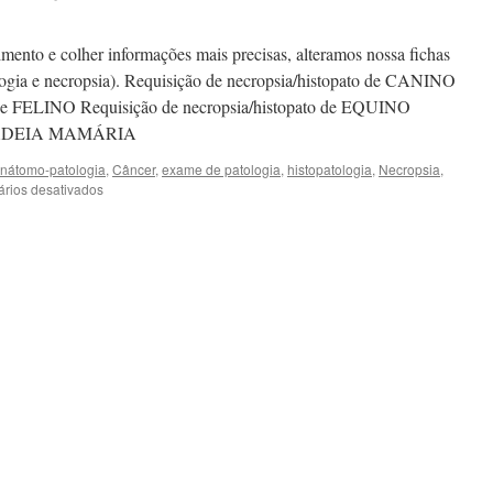
to e colher informações mais precisas, alteramos nossa fichas
ologia e necropsia). Requisição de necropsia/histopato de CANINO
o de FELINO Requisição de necropsia/histopato de EQUINO
de CADEIA MAMÁRIA
nátomo-patologia
,
Câncer
,
exame de patologia
,
histopatologia
,
Necropsia
,
em
rios desativados
Novos
Modelos
de
Requisições
de
Exames
–
Patologia