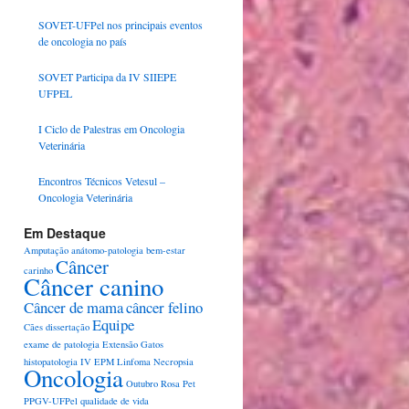
SOVET-UFPel nos principais eventos
de oncologia no país
SOVET Participa da IV SIIEPE
UFPEL
I Ciclo de Palestras em Oncologia
Veterinária
Encontros Técnicos Vetesul –
Oncologia Veterinária
Em Destaque
Amputação
anátomo-patologia
bem-estar
Câncer
carinho
Câncer canino
Câncer de mama
câncer felino
Equipe
Cães
dissertação
exame de patologia
Extensão
Gatos
histopatologia
IV EPM
Linfoma
Necropsia
Oncologia
Outubro Rosa Pet
PPGV-UFPel
qualidade de vida