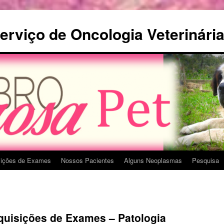
rviço de Oncologia Veterinári
sições de Exames
Nossos Pacientes
Alguns Neoplasmas
Pesquisa
uisições de Exames – Patologia