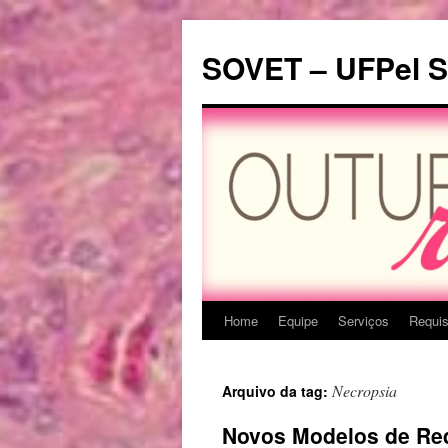
Pular
para
SOVET – UFPel Se
o
conteúdo
Home
Equipe
Serviços
Requi
Necropsia
Arquivo da tag:
Novos Modelos de Req