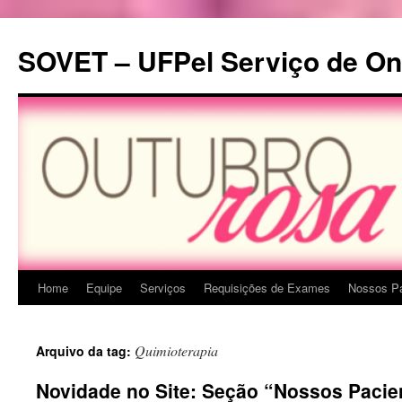
Pular
para
SOVET – UFPel Serviço de Onc
o
conteúdo
Home
Equipe
Serviços
Requisições de Exames
Nossos Pa
Quimioterapia
Arquivo da tag:
Novidade no Site: Seção “Nossos Pacie