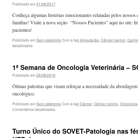
Publicado em
31/08/2017
Conheça algumas histórias emocionantes relatadas pelos nossos q
famílias! Visite a nova seção “Nossos Pacientes” aqui no site: ht
pacientes/
Publicado em
Sem categoria
Com a tag
Amputação
,
Câncer canino
,
Quimi
em
desativados
Novidade
no
Site:
1ª Semana de Oncologia Veterinária – 
Seção
“Nossos
Publicado em
26/08/2016
Pacientes”
Ótimas palestras que visam reforçar a necessidade da abordagem 
oncológico.
Publicado em
Sem categoria
Com a tag
Câncer
,
Câncer canino
,
Oncologia
em
Comentários desativados
1ª
Semana
de
Turno Único do SOVET-Patologia nas fé
Oncologia
Veterinária