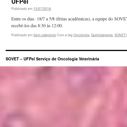
UFPel
–
Publicado em
15/07/2016
SOVET
Entre os dias 18/7 a 5/8 (férias acadêmicas), a equipe do SOVET
recebê-los das 8:30 às 12:00.
Publicado em
Sem categoria
Com a tag
Oncologia
,
Quimioterapia
,
SOVET-
SOVET – UFPel Serviço de Oncologia Veterinária