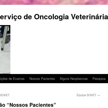
rviço de Oncologia Veterinári
sições de Exames
Nossos Pacientes
Alguns Neoplasmas
Pesquisa
– SOVET
Equipe SOVET
→
ção “Nossos Pacientes”