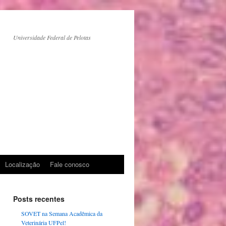
a
Universidade Federal de Pelotas
Localização
Fale conosco
Posts recentes
SOVET na Semana Acadêmica da
Veterinária UFPel!