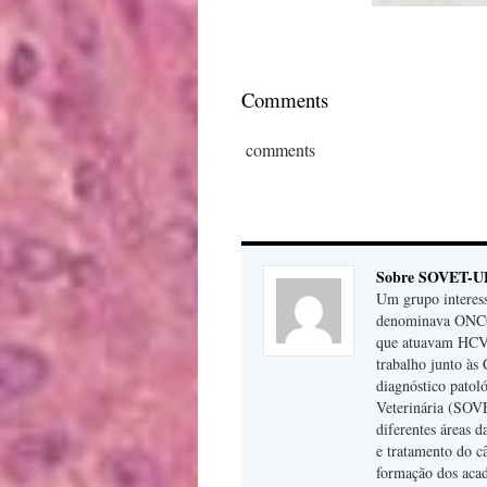
Comments
comments
Sobre SOVET-U
Um grupo interess
denominava ONCOV
que atuavam HCV 
trabalho junto às 
diagnóstico patol
Veterinária (SOVE
diferentes áreas 
e tratamento do 
formação dos acad