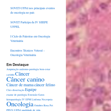
SOVET-UFPel nos principais eventos
de oncologia no país
SOVET Participa da IV SIIEPE
UFPEL
I Ciclo de Palestras em Oncologia
Veterinária
Encontros Técnicos Vetesul –
Oncologia Veterinária
Em Destaque
Amputação
anátomo-patologia
bem-estar
Câncer
carinho
Câncer canino
Câncer de mama
câncer felino
Equipe
Cães
dissertação
exame de patologia
Extensão
Gatos
histopatologia
IV EPM
Linfoma
Necropsia
Oncologia
Outubro Rosa Pet
PPGV-UFPel
qualidade de vida