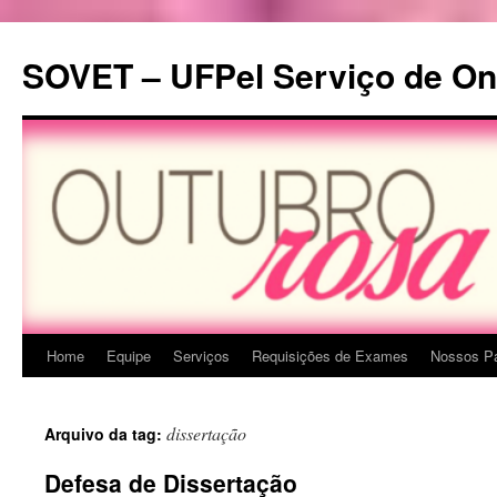
Pular
para
SOVET – UFPel Serviço de Onc
o
conteúdo
Home
Equipe
Serviços
Requisições de Exames
Nossos Pa
dissertação
Arquivo da tag:
Defesa de Dissertação