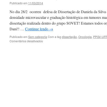
Publicado em
11/03/2014
No dia 28/2 ocorreu defesa de Dissertação de Daniela da Silva e
densidade microvascular e graduação histológica em tumores mam
dissertação realizada dentro do grupo SOVET! Estamos todos or
Dani!! …
Continue lendo
→
Publicado em
Sem categoria
Com a tag
dissertação
,
Oncologia
,
PPGV-UFP
em
Comentários desativados
Defesa
de
Dissertação