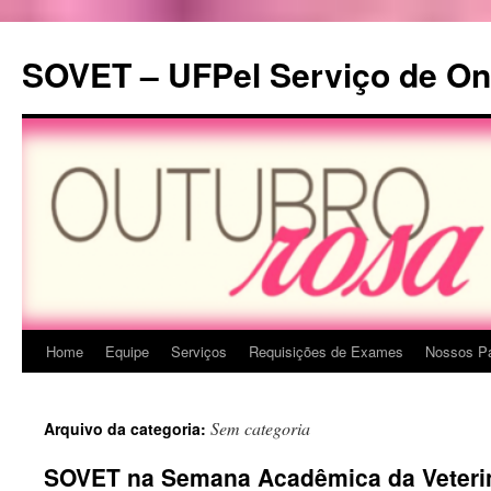
Pular
para
SOVET – UFPel Serviço de Onc
o
conteúdo
Home
Equipe
Serviços
Requisições de Exames
Nossos Pa
Sem categoria
Arquivo da categoria:
SOVET na Semana Acadêmica da Veterin