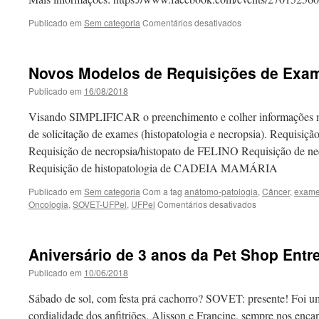
em
Publicado em
Sem categoria
Comentários desativados
Encontros
Técnicos
Vetesul
Novos Modelos de Requisições de Exam
–
Oncologia
Publicado em
16/08/2018
Veterinária
Visando SIMPLIFICAR o preenchimento e colher informações mai
de solicitação de exames (histopatologia e necropsia). Requisi
Requisição de necropsia/histopato de FELINO Requisição de n
Requisição de histopatologia de CADEIA MAMÁRIA
Publicado em
Sem categoria
Com a tag
anátomo-patologia
,
Câncer
,
exame
em
Oncologia
,
SOVET-UFPel
,
UFPel
Comentários desativados
Novos
Modelos
de
Aniversário de 3 anos da Pet Shop Entr
Requisições
de
Publicado em
10/06/2018
Exames
–
Sábado de sol, com festa prá cachorro? SOVET: presente! Foi um
Patologia
cordialidade dos anfitriões, Alisson e Francine, sempre nos enc