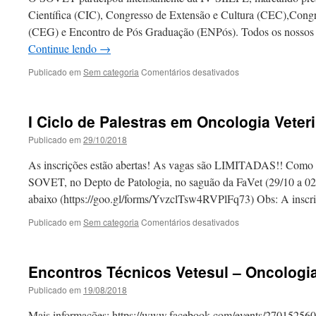
no
Científica (CIC), Congresso de Extensão e Cultura (CEC),Cong
país
(CEG) e Encontro de Pós Graduação (ENPós). Todos os nossos 
Continue lendo
→
em
Publicado em
Sem categoria
Comentários desativados
SOVET
Participa
da
I Ciclo de Palestras em Oncologia Veteri
IV
SIIEPE
Publicado em
29/10/2018
UFPEL
As inscrições estão abertas! As vagas são LIMITADAS!! Como se
SOVET, no Depto de Patologia, no saguão da FaVet (29/10 a 02/1
abaixo (https://goo.gl/forms/YvzclTsw4RVPlFq73) Obs: A insc
em
Publicado em
Sem categoria
Comentários desativados
I
Ciclo
de
Encontros Técnicos Vetesul – Oncologia
Palestras
em
Publicado em
19/08/2018
Oncologia
Veterinária
Mais informações: https://www.facebook.com/events/27015256