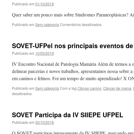
Publicado em
01/10/2019
Quer saber um pouco mais sobre Síndromes Paraneoplásicas? Aí 
em
Publicado em
Sem categoria
Comentários desativados
SOVET
na
Semana
SOVET-UFPel nos principais eventos de
Acadêmica
da
Publicado em
10/05/2019
Veterinária
UFPel!
IV Encontro Nacional de Patologia Mamária Além de termos a op
delinear parcerias e novos trabalhos, apresentamos nossa sobre 
em caninos e felinos. Foi um tempo de muito aprendizado!
Publicado em
Sem categoria
Com a tag
Câncer canino
,
Câncer de mama
,
em
desativados
SOVET-
UFPel
nos
SOVET Participa da IV SIIEPE UFPEL
principais
eventos
Publicado em
30/10/2018
de
oncologia
O SOVET participou intensamente da IV SIIEPE, marcando pres