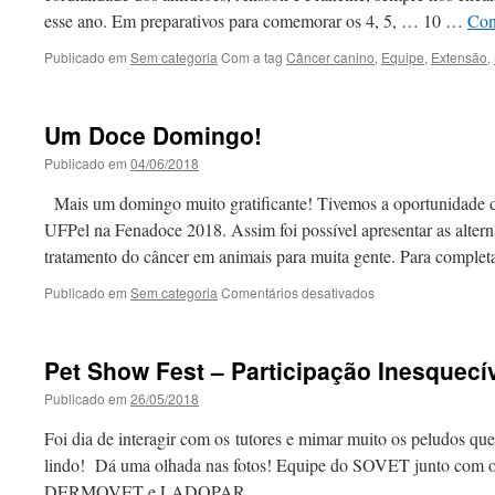
esse ano. Em preparativos para comemorar os 4, 5, … 10 …
Con
Publicado em
Sem categoria
Com a tag
Câncer canino
,
Equipe
,
Extensão
,
Um Doce Domingo!
Publicado em
04/06/2018
Mais um domingo muito gratificante! Tivemos a oportunidade 
UFPel na Fenadoce 2018. Assim foi possível apresentar as altern
tratamento do câncer em animais para muita gente. Para comple
em
Publicado em
Sem categoria
Comentários desativados
Um
Doce
Domingo!
Pet Show Fest – Participação Inesquecí
Publicado em
26/05/2018
Foi dia de interagir com os tutores e mimar muito os peludos q
lindo! Dá uma olhada nas fotos! Equipe do SOVET junto com
DERMOVET e LADOPAR.