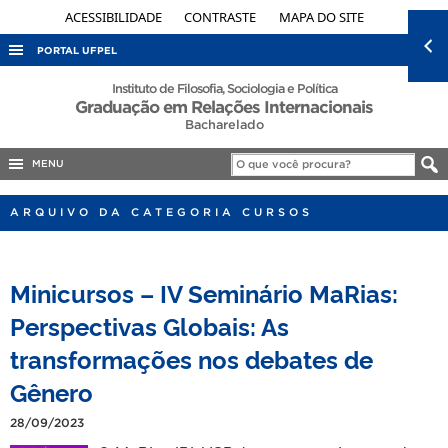
ACESSIBILIDADE
CONTRASTE
MAPA DO SITE
PORTAL UFPEL
ACESSO À INFORMAÇÃO
Instituto de Filosofia, Sociologia e Política
Graduação em Relações Internacionais
AUDITORIA
Bacharelado
COBALTO
MENU
CONCURSOS
ARQUIVO DA CATEGORIA CURSOS
EDITAIS
INTERNACIONAL
Minicursos – IV Seminário MaRias:
OUVIDORIA
Perspectivas Globais: As
PORTARIAS
transformações nos debates de
TELEFONES
Gênero
28/09/2023