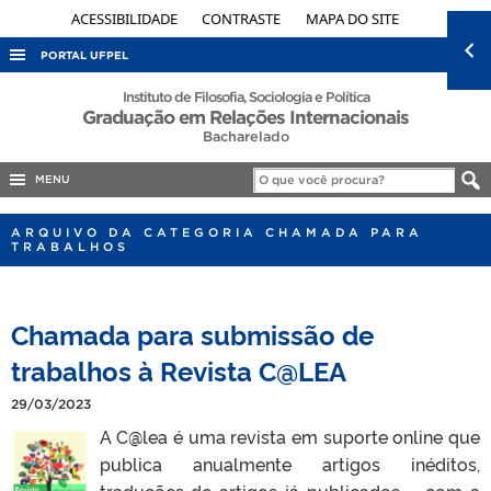
ACESSIBILIDADE
CONTRASTE
MAPA DO SITE
PORTAL UFPEL
ACESSO À INFORMAÇÃO
Instituto de Filosofia, Sociologia e Política
Graduação em Relações Internacionais
AUDITORIA
Bacharelado
COBALTO
MENU
CONCURSOS
ARQUIVO DA CATEGORIA CHAMADA PARA
EDITAIS
TRABALHOS
INTERNACIONAL
OUVIDORIA
Chamada para submissão de
PORTARIAS
trabalhos à Revista C@LEA
TELEFONES
29/03/2023
A C@lea é uma revista em suporte online que
publica anualmente artigos inéditos,