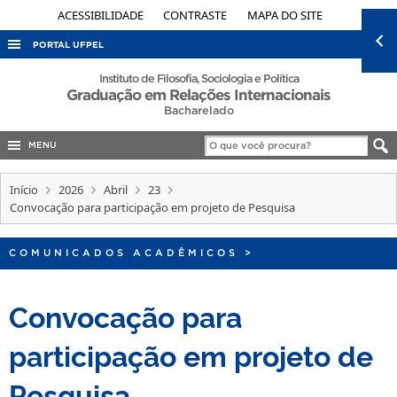
ACESSIBILIDADE
CONTRASTE
MAPA DO SITE
PORTAL UFPEL
ACESSO À INFORMAÇÃO
Instituto de Filosofia, Sociologia e Política
Graduação em Relações Internacionais
AUDITORIA
Bacharelado
COBALTO
MENU
CONCURSOS
Início
2026
Abril
23
EDITAIS
Convocação para participação em projeto de Pesquisa
INTERNACIONAL
COMUNICADOS ACADÊMICOS
>
OUVIDORIA
PORTARIAS
Convocação para
TELEFONES
participação em projeto de
Pesquisa