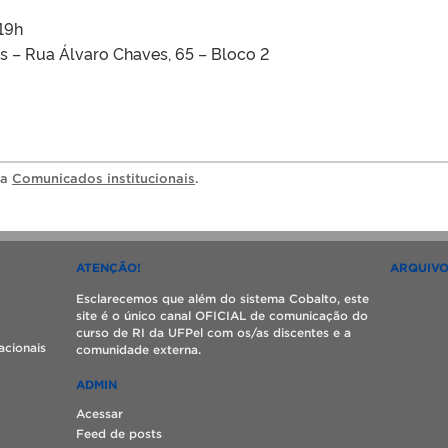
 19h
es – Rua Álvaro Chaves, 65 – Bloco 2
ia
Comunicados institucionais
.
ATENÇÃO!
ARQUIV
Esclarecemos que além do sistema Cobalto, este
site é o único canal OFICIAL de comunicação do
curso de RI da UFPel com os/as discentes e a
acionais
comunidade externa.
ADMIN
Acessar
Feed de posts