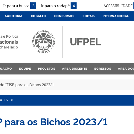
Ir para a busca
3
Ir para o rodapé
4
ACESSIBILIDADE
AUDITORIA
COBALTO
CONCURSOS
EDITAIS
INTERNACIONAL
a e Política
acionais
charelado
DUAÇÃO
EQUIPE
PROJETOS
ÁREA DISCENTE
EGRESSOS
ÁREA DO
do IFISP para os Bichos 2023/1
AIS
>
P para os Bichos 2023/1