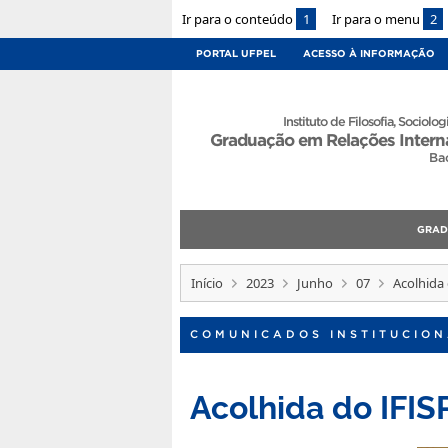
Ir para o conteúdo
1
Ir para o menu
2
PORTAL UFPEL
ACESSO À INFORMAÇÃO
Instituto de Filosofia, Sociologi
Graduação em Relações Intern
Ba
GRA
Início
2023
Junho
07
Acolhida 
COMUNICADOS INSTITUCION
Acolhida do IFIS