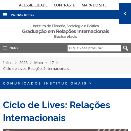
ACESSIBILIDADE
CONTRASTE
MAPA DO SITE
PORTAL UFPEL
ACESSO À INFORMAÇÃO
Instituto de Filosofia, Sociologia e Política
Graduação em Relações Internacionais
AUDITORIA
Bacharelado
COBALTO
MENU
CONCURSOS
Início
2023
Maio
17
EDITAIS
Ciclo de Lives: Relações Internacionais
INTERNACIONAL
COMUNICADOS INSTITUCIONAIS
>
OUVIDORIA
PORTARIAS
Ciclo de Lives: Relações
TELEFONES
Internacionais