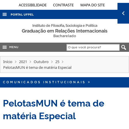
ACESSIBILIDADE
CONTRASTE
MAPA DO SITE
PORTAL UFPEL
ACESSO À INFORMAÇÃO
Instituto de Filosofia, Sociologia e Política
Graduação em Relações Internacionais
AUDITORIA
Bacharelado
COBALTO
MENU
CONCURSOS
Início
2021
Outubro
25
EDITAIS
PelotasMUN é tema de matéria Especial
INTERNACIONAL
COMUNICADOS INSTITUCIONAIS
>
OUVIDORIA
PORTARIAS
PelotasMUN é tema de
TELEFONES
matéria Especial