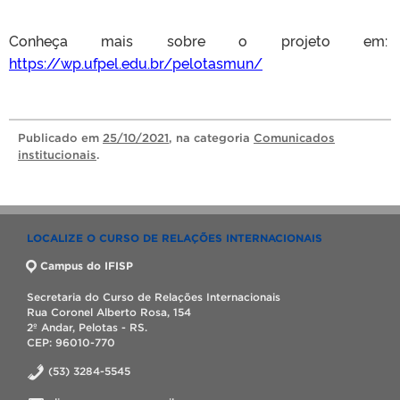
Conheça mais sobre o projeto em:
https://wp.ufpel.edu.br/pelotasmun/
Publicado
em
25/10/2021
, na categoria
Comunicados
institucionais
.
LOCALIZE O CURSO DE RELAÇÕES INTERNACIONAIS
Campus do IFISP
Secretaria do Curso de Relações Internacionais
Rua Coronel Alberto Rosa, 154
2º Andar, Pelotas - RS.
CEP: 96010-770
(53) 3284-5545