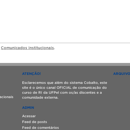
a
Comunicados institucionais
.
ATENÇÃO!
ARQUIV
Esclarecemos que além do sistema Cobalto, este
site é o único canal OFICIAL de comunicação do
curso de RI da UFPel com os/as discentes e a
acionais
comunidade externa.
ADMIN
Acessar
Feed de posts
Feed de comentários