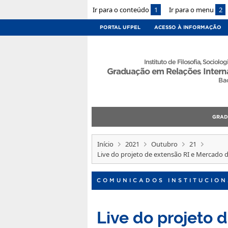
Ir para o conteúdo
1
Ir para o menu
2
PORTAL UFPEL
ACESSO À INFORMAÇÃO
Instituto de Filosofia, Sociologi
Graduação em Relações Intern
Ba
GRA
Início
2021
Outubro
21
Live do projeto de extensão RI e Mercado d
COMUNICADOS INSTITUCION
Live do projeto 