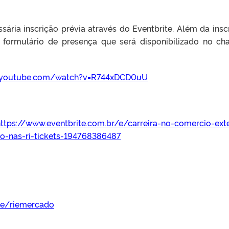
ssária inscrição prévia através do Eventbrite. Além da insc
o formulário de presença que será disponibilizado no ch
.youtube.com/watch?v=R744xDCD0uU
ttps://www.eventbrite.com.br/e/carreira-no-comercio-exte
mo-nas-ri-tickets-194768386487
.ee/riemercado