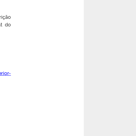
rição
at do
rior-