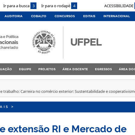
Ir para a busca
3
Ir para o rodapé
4
ACESSIBILIDADE
AUDITORIA
COBALTO
CONCURSOS
EDITAIS
INTERNACIONAL
a e Política
acionais
charelado
DUAÇÃO
EQUIPE
PROJETOS
ÁREA DISCENTE
EGRESSOS
ÁREA DO
e trabalho: Carreira no comércio exterior: Sustentabilidade e cooperativism
AIS
>
de extensão RI e Mercado de