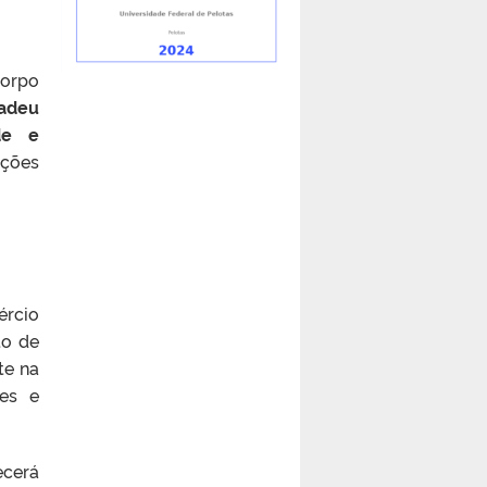
corpo
Tadeu
ade e
ções
ércio
to de
te na
ões e
ecerá