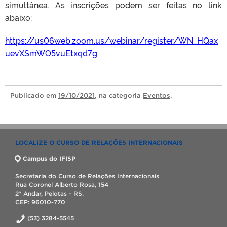
simultânea. As inscrições podem ser feitas no link
abaixo:
https://us06web.zoom.us/webinar/register/WN_HQax
uevXSmWO5vuEtxqd7g
Publicado
em
19/10/2021
, na categoria
Eventos
.
LOCALIZE O CURSO DE RELAÇÕES INTERNACIONAIS
Campus do IFISP
Secretaria do Curso de Relações Internacionais
Rua Coronel Alberto Rosa, 154
2º Andar, Pelotas - RS.
CEP: 96010-770
(53) 3284-5545