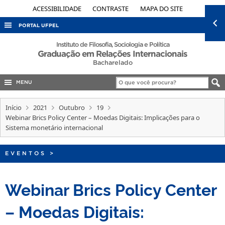
ACESSIBILIDADE
CONTRASTE
MAPA DO SITE
PORTAL UFPEL
ACESSO À INFORMAÇÃO
Instituto de Filosofia, Sociologia e Política
Graduação em Relações Internacionais
AUDITORIA
Bacharelado
COBALTO
MENU
CONCURSOS
Início
2021
Outubro
19
EDITAIS
Webinar Brics Policy Center – Moedas Digitais: Implicações para o
Sistema monetário internacional
INTERNACIONAL
OUVIDORIA
EVENTOS
>
PORTARIAS
TELEFONES
Webinar Brics Policy Center
– Moedas Digitais: