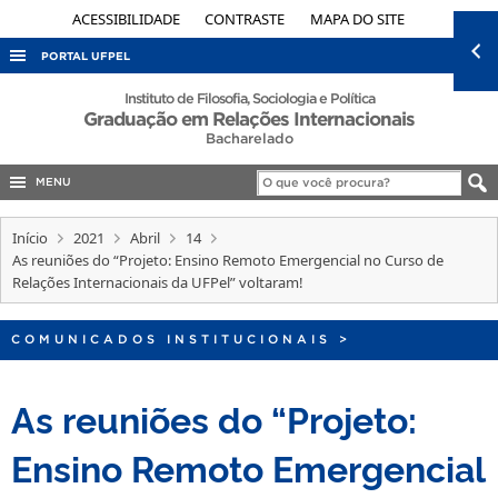
ACESSIBILIDADE
CONTRASTE
MAPA DO SITE
PORTAL UFPEL
ACESSO À INFORMAÇÃO
Instituto de Filosofia, Sociologia e Política
Graduação em Relações Internacionais
AUDITORIA
Bacharelado
COBALTO
MENU
CONCURSOS
Início
2021
Abril
14
EDITAIS
As reuniões do “Projeto: Ensino Remoto Emergencial no Curso de
Relações Internacionais da UFPel” voltaram!
INTERNACIONAL
OUVIDORIA
COMUNICADOS INSTITUCIONAIS
>
PORTARIAS
TELEFONES
As reuniões do “Projeto:
Ensino Remoto Emergencial